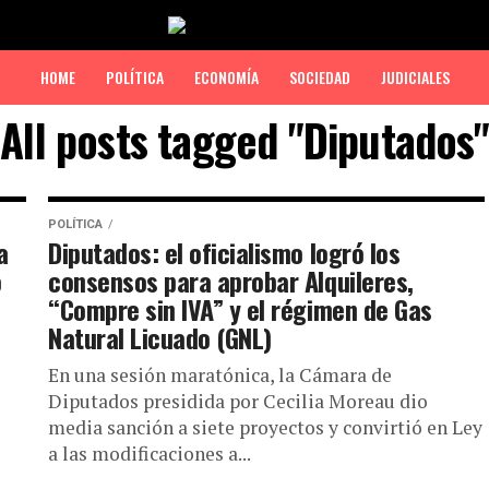
HOME
POLÍTICA
ECONOMÍA
SOCIEDAD
JUDICIALES
All posts tagged "Diputados"
POLÍTICA
a
Diputados: el oficialismo logró los
o
consensos para aprobar Alquileres,
“Compre sin IVA” y el régimen de Gas
Natural Licuado (GNL)
En una sesión maratónica, la Cámara de
Diputados presidida por Cecilia Moreau dio
media sanción a siete proyectos y convirtió en Ley
a las modificaciones a...