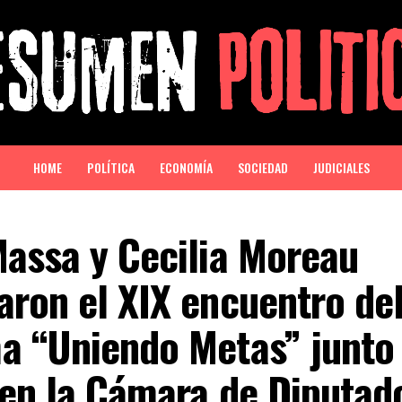
HOME
POLÍTICA
ECONOMÍA
SOCIEDAD
JUDICIALES
Massa y Cecilia Moreau
ron el XIX encuentro de
a “Uniendo Metas” junto
 en la Cámara de Diputad