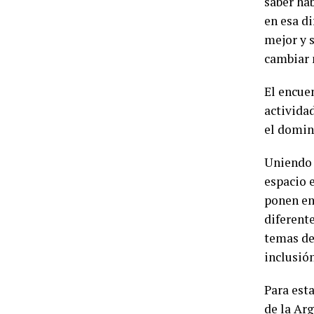
saber ha
en esa d
mejor y 
cambiar 
El encue
actividad
el domin
Uniendo 
espacio e
ponen en
diferent
temas de 
inclusió
Para est
de la Ar