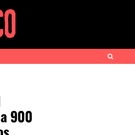
l
 a 900
os