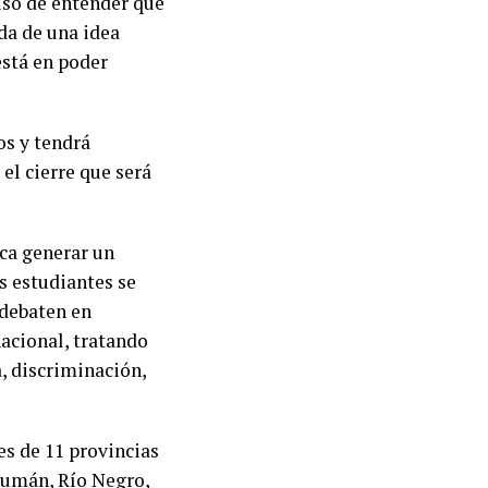
iso de entender que
da de una idea
está en poder
os y tendrá
 el cierre que será
ca generar un
os estudiantes se
 debaten en
nacional, tratando
a, discriminación,
es de 11 provincias
cumán, Río Negro,