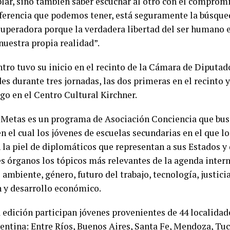
blar, sino también saber escuchar al otro con el comprom
iferencia que podemos tener, está seguramente la búsque
superadora porque la verdadera libertad del ser humano 
nuestra propia realidad”.
ntro tuvo su inicio en el recinto de la Cámara de Diputad
es durante tres jornadas, las dos primeras en el recinto y
go en el Centro Cultural Kirchner.
Metas es un programa de Asociación Conciencia que bus
n el cual los jóvenes de escuelas secundarias en el que l
 la piel de diplomáticos que representan a sus Estados y
es órganos los tópicos más relevantes de la agenda inter
ambiente, género, futuro del trabajo, tecnología, justici
n y desarrollo económico.
a edición participan jóvenes provenientes de 44 localidad
gentina: Entre Ríos, Buenos Aires, Santa Fe, Mendoza, Tu