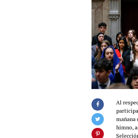
Al respec
participa
mañana d
himno, a
Selecció