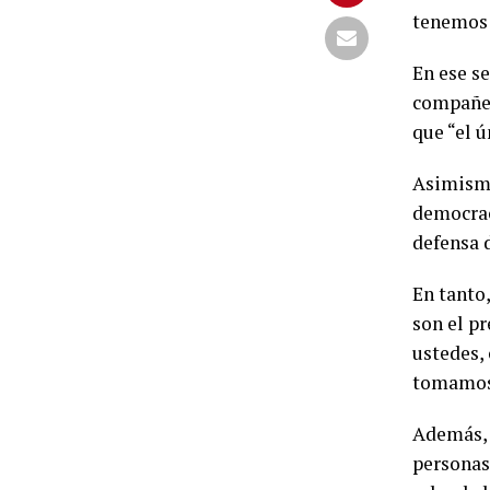
tenemos 
En ese se
compañer
que “el 
Asimismo
democrac
defensa 
En tanto,
son el p
ustedes,
tomamos 
Además, 
personas