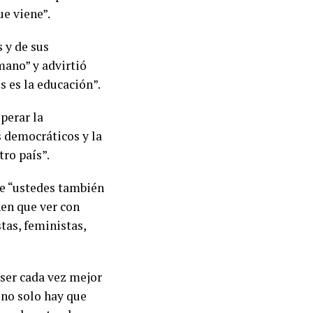
e viene”.
 y de sus
ano” y advirtió
s es la educación”.
perar la
s democráticos y la
ro país”.
ue “ustedes también
en que ver con
tas, feministas,
 ser cada vez mejor
 no solo hay que