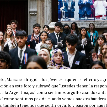
to, Massa se dirigió a los jóvenes a quienes felicitó y ag
ción en este foro y subrayó que “ustedes tienen la respon
e la Argentina, así como sentimos orgullo cuando cant
sí como sentimos pasión cuando vemos nuestra bandera 
n, también tenemos que sentir orgullo y pasión por aquel