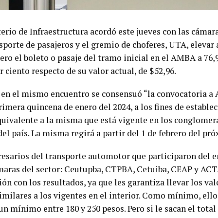
erio de Infraestructura acordó este jueves con las cámar
porte de pasajeros y el gremio de choferes, UTA, elevar 
ero el boleto o pasaje del tramo inicial en el AMBA a 76,
r ciento respecto de su valor actual, de $52,96.
, en el mismo encuentro se consensuó “la convocatoria a 
rimera quincena de enero del 2024, a los fines de establec
ivalente a la misma que está vigente en los conglomer
del país. La misma regirá a partir del 1 de febrero del pr
esarios del transporte automotor que participaron del e
maras del sector: Ceutupba, CTPBA, Cetuiba, CEAP y ACT
ión con los resultados, ya que les garantiza llevar los val
imilares a los vigentes en el interior. Como mínimo, ello 
un mínimo entre 180 y 250 pesos. Pero si le sacan el total 