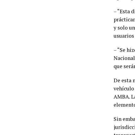
– “Esta 
práctica
y solo u
usuarios 
– “Se hi
Nacional
que serán
De esta m
vehículo 
AMBA. La
elemento
Sin emba
jurisdicc