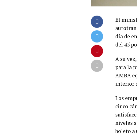
El minist
autotrans
día de en
del 45 po
A su vez
para la p
AMBA equ
interior 
Los empr
cinco cá
satisfacc
niveles s
boleto a 