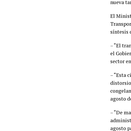
nueva tar
El Minist
Transport
síntesis 
– “El tr
el Gobie
sector e
– “Esta c
distorsi
congelam
agosto d
– “De ma
administ
agosto p