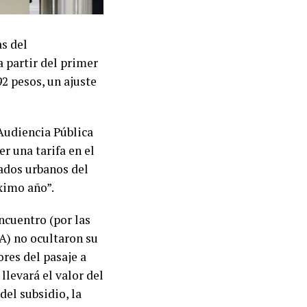
as del
a partir del primer
92 pesos, un ajuste
Audiencia Pública
er una tarifa en el
ados urbanos del
óximo año”.
ncuentro (por las
A) no ocultaron su
ores del pasaje a
llevará el valor del
del subsidio, la