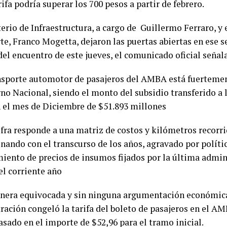
ifa podría superar los 700 pesos a partir de febrero.
erio de Infraestructura, a cargo de Guillermo Ferraro, y 
e, Franco Mogetta, dejaron las puertas abiertas en ese se
del encuentro de este jueves, el comunicado oficial señal
ansporte automotor de pasajeros del AMBA está fuerteme
rno Nacional, siendo el monto del subsidio transferido a 
n el mes de Diciembre de $51.893 millones
ifra responde a una matriz de costos y kilómetros recorri
onando con el transcurso de los años, agravado por polít
iento de precios de insumos fijados por la última admin
el corriente año
nera equivocada y sin ninguna argumentación económica,
ración congeló la tarifa del boleto de pasajeros en el AM
asado en el importe de $52,96 para el tramo inicial.