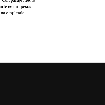
jo. Con pasaje medio
arle 66 mil pesos
 una empleada