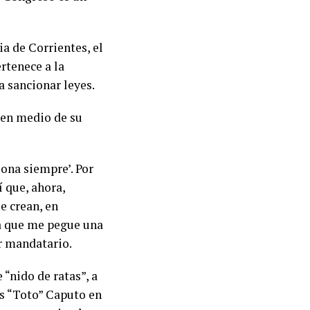
ia de Corrientes, el
rtenece a la
 sancionar leyes.
i en medio de su
iona siempre’. Por
í que, ahora,
le crean, en
a que me pegue una
r mandatario.
 “nido de ratas”, a
is “Toto” Caputo en