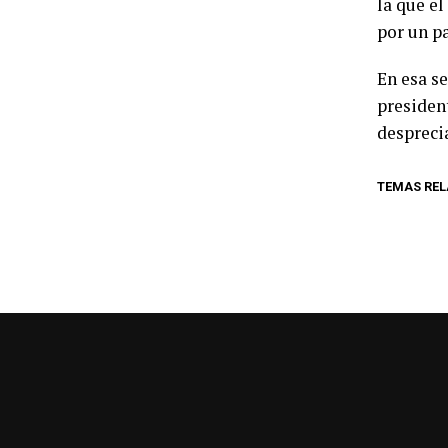
la que e
por un pa
En esa se
president
despreci
TEMAS RE