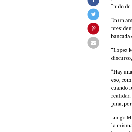
“nido de 
En un ami
president
bancada 
“Lopez Mu
discurso,
“Hay una 
eso, como
cuando lo
realidad
piña, po
Luego Mil
la misma