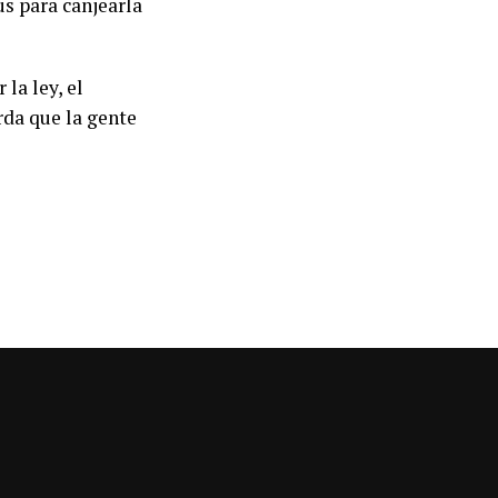
us para canjearla
la ley, el
rda que la gente