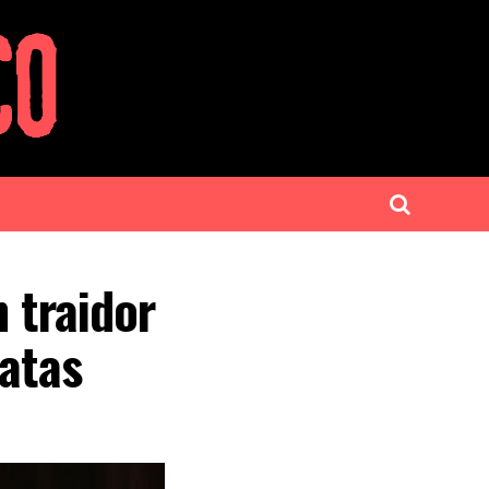
 traidor
ratas