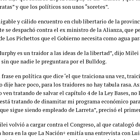
ratas” y que los políticos son unos “soretes”.
gable y cálido encuentro en club libertario de la provinc
e se despachó contra el ex ministro de la Alianza, que pe
de Los Pichettos que el Gobierno necesita como agua para
rphy es un traidor a las ideas de la libertad”, dijo Mile
 sin que nadie le preguntara por el Bulldog.
frase en política que dice ‘el que traiciona una vez, traic
 dije hace poco, para los traidores no hay tabula rasa. As
 ven tratando de salvar el capítulo 4 de la Ley Bases, no 
 está tratando de dinamitar mi programa económico par
rque sigue siendo empleado de Larreta”, precisó el prime
ei volvió a cargar contra el Congreso, al que catalogó de
 hora en la que La Nación+ emitía una entrevista con Lu