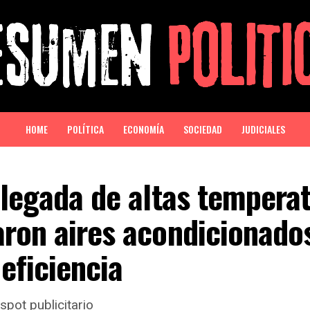
HOME
POLÍTICA
ECONOMÍA
SOCIEDAD
JUDICIALES
llegada de altas tempera
aron aires acondicionado
eficiencia
pot publicitario