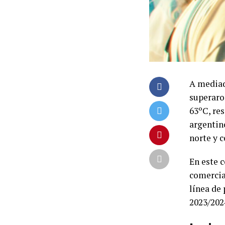
A mediad
superaro
63ºC, re
argentin
norte y c
En este 
comercia
línea de
2023/202