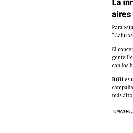
La in
aires
Para est
“Caluros
El conce
gente ll
con los b
BGH
es u
campaña 
más alto
TEMAS RE