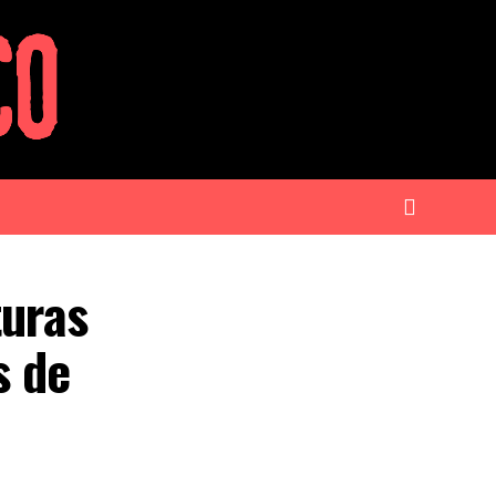
turas
s de