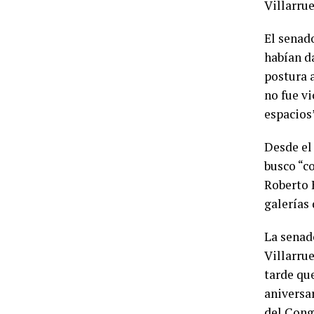
Villarrue
El senad
habían d
postura 
no fue vi
espacios
Desde el
busco “c
Roberto B
galerías 
La senad
Villarru
tarde que
aniversar
del Congr