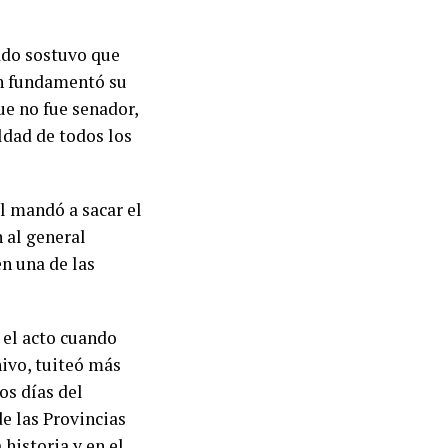
ado sostuvo que
ón fundamentó su
ue no fue senador,
ldad de todos los
l mandó a sacar el
 al general
en una de las
 el acto cuando
ivo, tuiteó más
dos días del
de las Provincias
 historia y en el