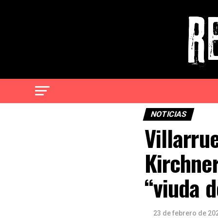
NOTICIAS
Villarru
Kirchner
“viuda d
23 de febrero de 20