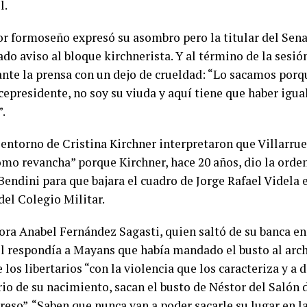
l.
or formoseño expresó su asombro pero la titular del Sen
ado aviso al bloque kirchnerista. Y al término de la sesi
ante la prensa con un dejo de crueldad: “Lo sacamos porq
cepresidente, no soy su viuda y aquí tiene que haber igua
”.
 entorno de Cristina Kirchner interpretaron que Villarrue
omo revancha” porque Kirchner, hace 20 años, dio la orden
endini para que bajara el cuadro de Jorge Rafael Videla 
del Colegio Militar.
ora Anabel Fernández Sagasti, quien saltó de su banca en
el respondía a Mayans que había mandado el busto al arch
 los libertarios “con la violencia que los caracteriza y a 
io de su nacimiento, sacan el busto de Néstor del Salón 
eso”. “Saben que nunca van a poder sacarle su lugar en la