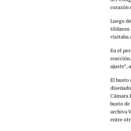
corazón d
Luego de
tildaron 
visitaba
En el pe
reacción.
ajuste”, 
El busto 
diseñado 
Cámara B
busto de
archiva 
entre ot