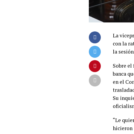
La vicepr
con la ra
la sesión
Sobre el 
banca qu
en el Co
traslada
Su inqui
oficiali
“Le quie
hicieron 