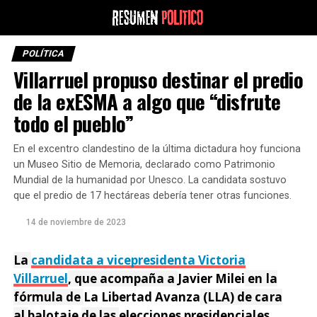
POLÍTICA
Villarruel propuso destinar el predio
de la exESMA a algo que “disfrute
todo el pueblo”
En el excentro clandestino de la última dictadura hoy funciona
un Museo Sitio de Memoria, declarado como Patrimonio
Mundial de la humanidad por Unesco. La candidata sostuvo
que el predio de 17 hectáreas debería tener otras funciones.
14 de noviembre de 2023
La
candidata a vicepresidenta
Victoria
Villarruel
, que acompaña a
Javier Milei
en la
fórmula de
La Libertad Avanza
(LLA) de cara
al
balotaje
de las
elecciones presidenciales