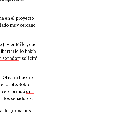
ma en el proyecto
liado muy cercano
 Javier Milei, que
ibertario lo había
n senador
” solicitó
n Olivera Lucero
 endeble. Sobre
Lucero brindó
una
a los senadores.
ia de gimnasios