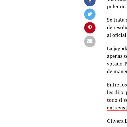
polémica
Se trata
de resol
al oficia
La jugad
apenas s
votado. P
de maner
Entre lo
les dijo 
todo si s
entrevist
Olivera 