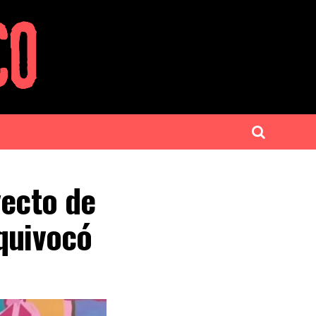
yecto de
quivocó