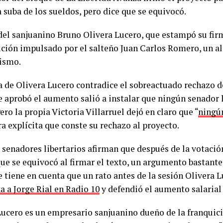
 suba de los sueldos, pero dice que se equivocó.
 del sanjuanino Bruno Olivera Lucero, que estampó su fir
ución impulsado por el salteño Juan Carlos Romero, un a
lismo.
a de Olivera Lucero contradice el sobreactuado rechazo de
e aprobó el aumento salió a instalar que ningún senador l
ero la propia Victoria Villarruel dejó en claro que “
ningú
a explícita que conste su rechazo al proyecto.
s senadores libertarios afirman que después de la votació
que se equivocó al firmar el texto, un argumento bastante
e tiene en cuenta que un rato antes de la sesión Olivera 
a a Jorge Rial en Radio 10
y defendió el aumento salarial 
Lucero es un empresario sanjuanino dueño de la franquic