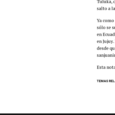
Tuluka, q
salto a l
Ya como 
sólo se s
en Ecuado
en Jujuy.
desde qu
sanjuani
Esta nota
TEMAS RE