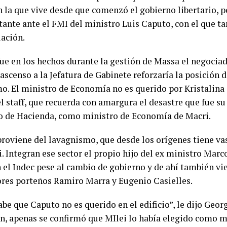
n la que vive desde que comenzó el gobierno libertario, p
tante ante el FMI del ministro Luis Caputo, con el que t
lación.
ue en los hechos durante la gestión de Massa el negociado
ascenso a la Jefatura de Gabinete reforzaría la posición 
o. El ministro de Economía no es querido por Kristalin
l staff, que recuerda con amargura el desastre que fue su
io de Hacienda, como ministro de Economía de Macri.
roviene del lavagnismo, que desde los orígenes tiene v
. Integran ese sector el propio hijo del ex ministro Mar
n el Indec pese al cambio de gobierno y de ahí también vi
ores porteños Ramiro Marra y Eugenio Casielles.
be que Caputo no es querido en el edificio”, le dijo Geor
ón, apenas se confirmó que MIlei lo había elegido como m