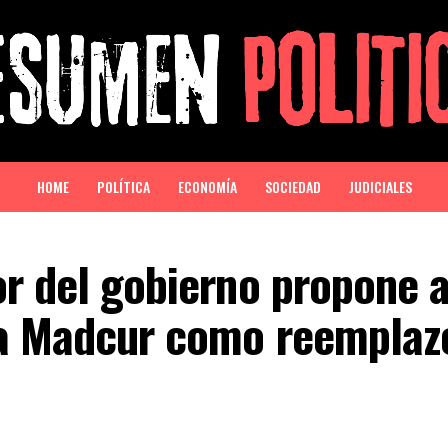
HOME
POLÍTICA
ECONOMÍA
SOCIEDAD
JUDICIALES
r del gobierno propone a
a Madcur como reemplaz