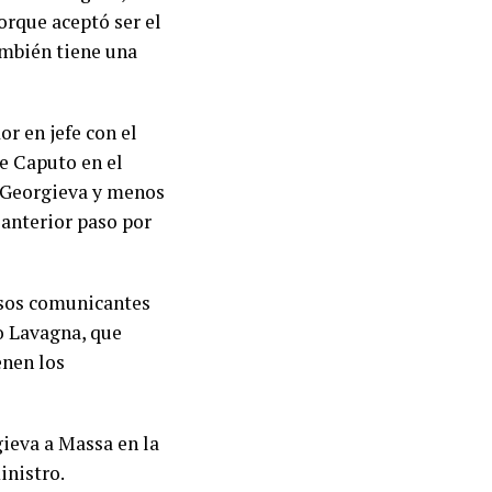
orque aceptó ser el
ambién tiene una
r en jefe con el
de Caputo en el
a Georgieva y menos
 anterior paso por
asos comunicantes
co Lavagna, que
enen los
gieva a Massa en la
inistro.