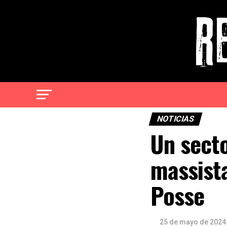
NOTICIAS
Un secto
massist
Posse
25 de mayo de 2024