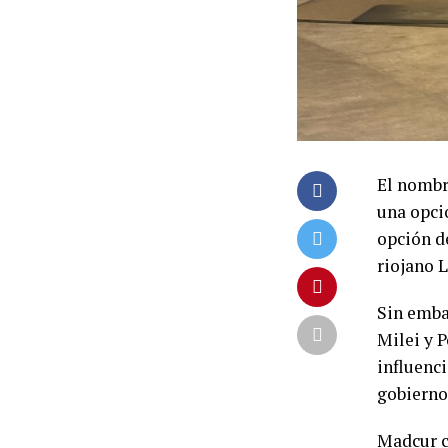
El nombr
una opci
opción de
riojano 
Sin emba
Milei y 
influenc
gobierno
Madcur c