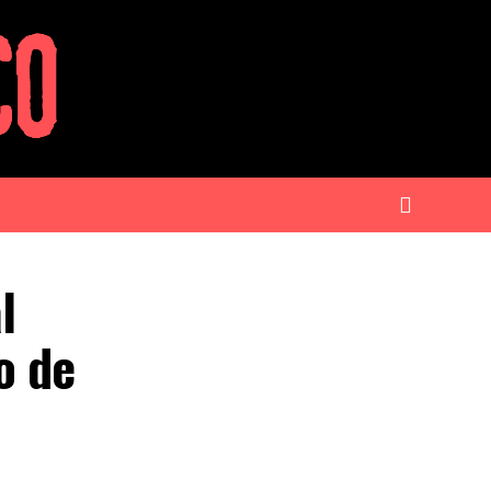
l
o de