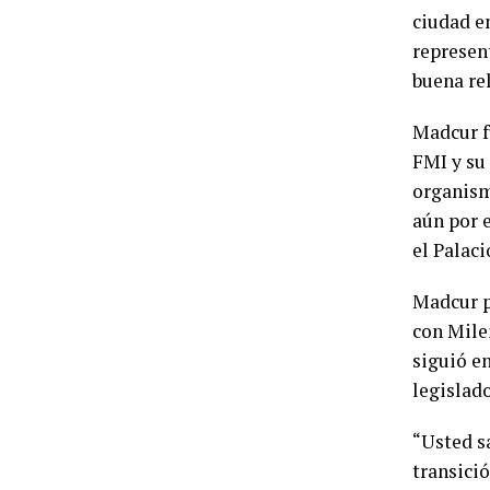
ciudad e
represen
buena re
Madcur f
FMI y su 
organism
aún por e
el Palac
Madcur p
con Milei
siguió e
legislad
“Usted sa
transici