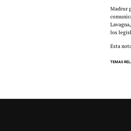
Madcur p
comunica
Lavagna,
los legi
Esta nota
TEMAS RE