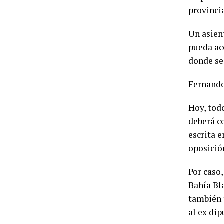
provinci
Un asien
pueda acc
donde se 
Fernando
Hoy, tod
deberá c
escrita e
oposició
Por caso
Bahía Bla
también 
al ex di