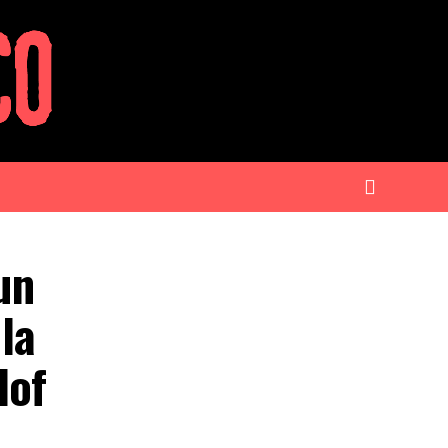
un
la
lof