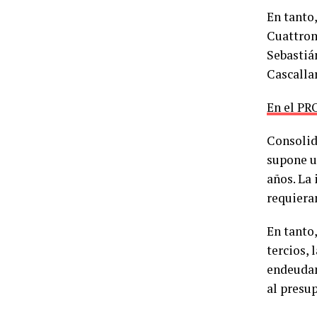
En tanto
Cuattrom
Sebastiá
Cascalla
En el PRO
Consolid
supone u
años. La
requiera
En tanto,
tercios,
endeudam
al presu