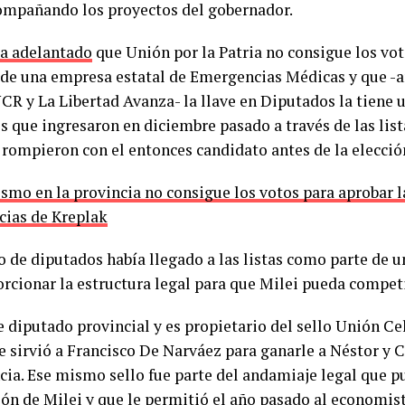
ompañando los proyectos del gobernador.
a adelantado
que Unión por la Patria no consigue los vot
 de una empresa estatal de Emergencias Médicas y que -a
UCR y La Libertad Avanza- la llave en Diputados la tiene 
 que ingresaron en diciembre pasado a través de las lista
 rompieron con el entonces candidato antes de la elecció
ismo en la provincia no consigue los votos para aprobar 
ias de Kreplak
 de diputados había llegado a las listas como parte de u
orcionar la estructura legal para que Milei pueda competi
e diputado provincial y es propietario del sello Unión Ce
e sirvió a Francisco De Narváez para ganarle a Néstor y C
ncia. Ese mismo sello fue parte del andamiaje legal que p
ión de Milei y que le permitió el año pasado al economis