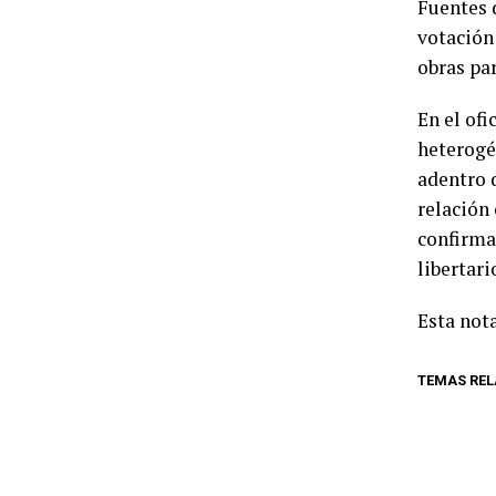
Fuentes d
votación
obras par
En el of
heterogé
adentro d
relación 
confirma
libertari
Esta nota
TEMAS RE