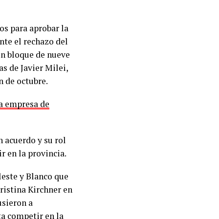
os para aprobar la
nte el rechazo del
un bloque de nueve
s de Javier Milei,
n de octubre.
la empresa de
n acuerdo y su rol
r en la provincia.
leste y Blanco que
ristina Kirchner en
usieron a
ta competir en la