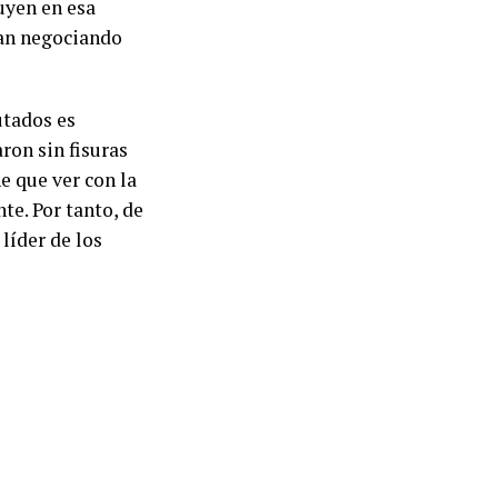
uyen en esa
nan negociando
utados es
on sin fisuras
ne que ver con la
te. Por tanto, de
líder de los