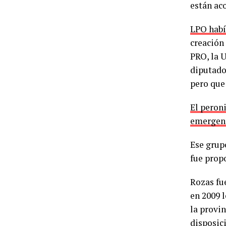
están ac
LPO habí
creación
PRO, la 
diputados
pero que
El peron
emergenc
Ese grupo
fue prop
Rozas fu
en 2009 l
la provi
disposic