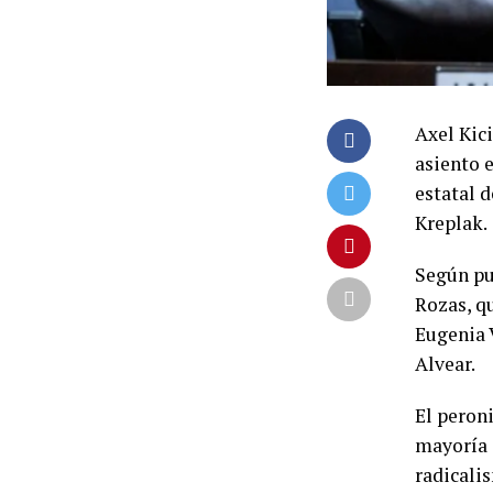
Axel Kici
asiento 
estatal 
Kreplak.
Según pu
Rozas, q
Eugenia 
Alvear.
El peron
mayoría 
radicali