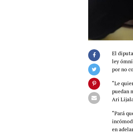
El diputa
ley ómni
por no co
“Le quie
puedan m
Ari Lijal
“Pará que
incómodo.
en adelan