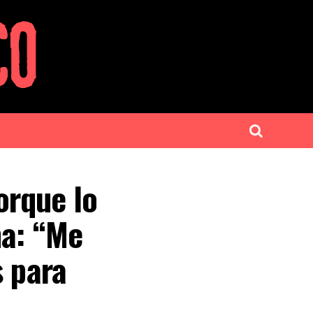
orque lo
na: “Me
s para