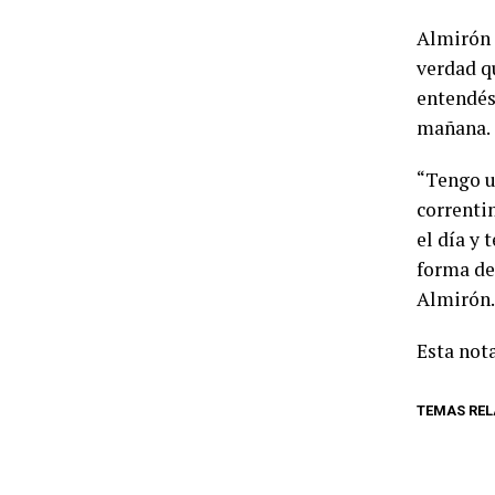
Almirón p
verdad q
entendés
mañana.
“Tengo un
correnti
el día y 
forma de
Almirón.
Esta nota
TEMAS RE