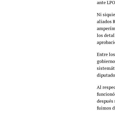
ante LPO
Ni siqui
aliados R
amperíme
los detal
aprobaci
Entre lo
gobierno.
sistemát
diputado
Al respec
funcionó 
después 
fuimos d