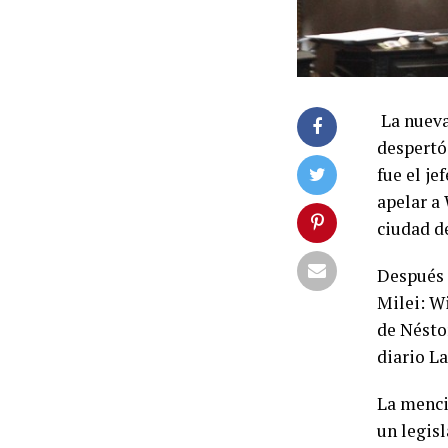
La nueva
despertó
fue el je
apelar a
ciudad d
Después d
Milei: Wi
de Nésto
diario La
La menció
un legisl