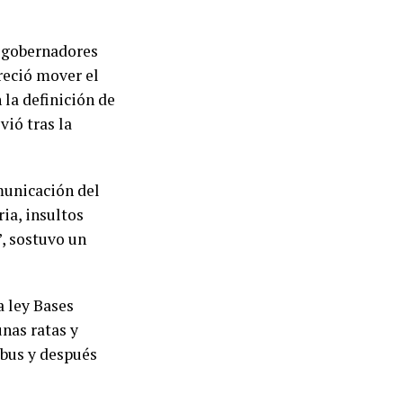
s gobernadores
reció mover el
 la definición de
vió tras la
municación del
ia, insultos
”, sostuvo un
a ley Bases
unas ratas y
ibus y después