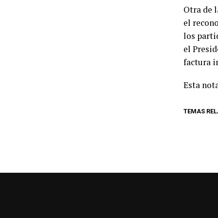
Otra de l
el recon
los parti
el Presi
factura i
Esta nota
TEMAS RE