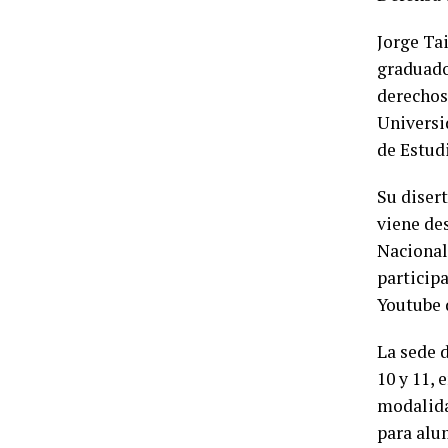
Jorge Ta
graduado
derechos
Universi
de Estudi
Su diser
viene des
Nacional 
participa
Youtube 
La sede d
10 y 11, 
modalida
para alu