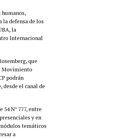
os humanos,
 la defensa de los
UBA, la
tro Internacional
 Rosemberg, que
del Movimiento
ICP podrán
, desde el canal de
e 54 N° 777, entre
 presenciales y en
 módulos temáticos
resar a