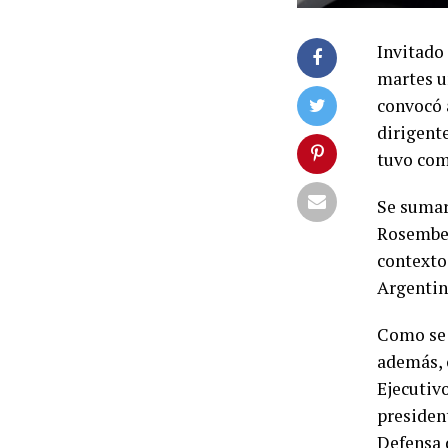
Invitado 
martes un
convocó a
dirigent
tuvo com
Se sumar
Rosember
contexto 
Argentina
Como se 
además, 
Ejecutiv
presiden
Defensa d