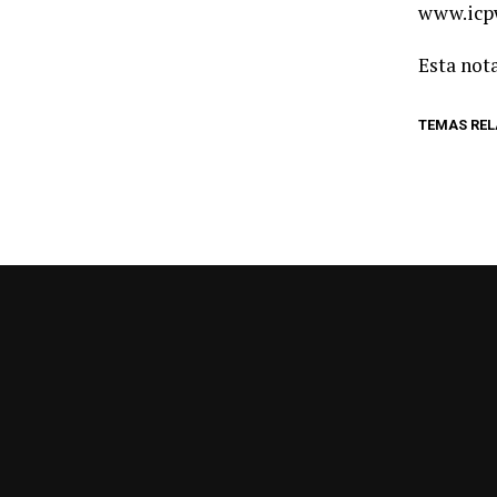
www.icpw
Esta nota
TEMAS RE