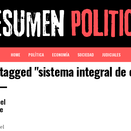
HOME
POLÍTICA
ECONOMÍA
SOCIEDAD
JUDICIALES
 tagged "sistema integral de
el
de
el