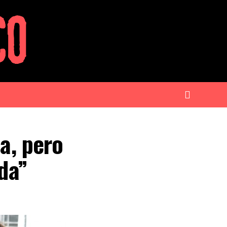
ca, pero
ada”