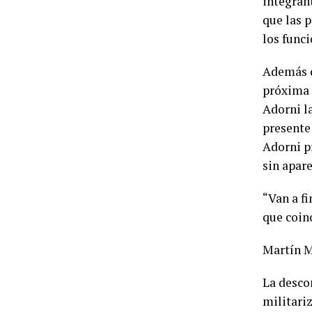
integran
que las 
los funci
Además d
próxima 
Adorni l
presente 
Adorni p
sin apare
“Van a f
que coinc
Martín 
La descon
militari