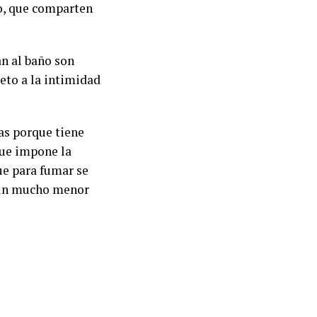
o, que comparten
an al baño son
eto a la intimidad
as porque tiene
 que impone la
ue para fumar se
a un mucho menor