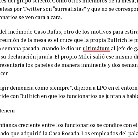
tes del grupo selecto. Como otros miembros de la mesa, 
peleas por Twitter son “surrealistas” y que no se corres
onarios se ven cara a cara.
el incómodo Caso Rufus, otro de los motivos para estirar
reunión de la mesa es el cruce que la propia Bullrich le 
a semana pasada, cuando le dio un
ultimátum
al jefe de 
su declaración jurada. El propio Milei salió ese mismo dí
resentaría los papeles de manera inminente y dos seman
cer.
ingir demencia como siempre”, dijeron a LPO en el entorn
ide con Bullrich en que los funcionarios se juntan a habla
Menem
fianza creciente entre los funcionarios se condice con e
zado que adquirió la Casa Rosada. Los empleados del pal