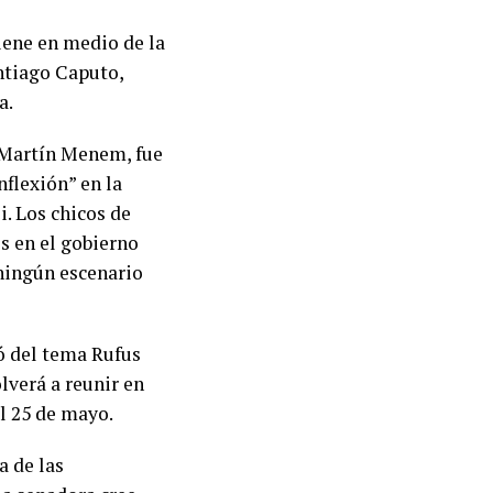
iene en medio de la
tiago Caputo,
a.
a Martín Menem, fue
flexión” en la
i. Los chicos de
s en el gobierno
 ningún escenario
ló del tema Rufus
lverá a reunir en
l 25 de mayo.
a de las