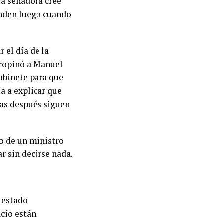
la senadora cree
ponden luego cuando
 el día de la
propinó a Manuel
gabinete para que
a a explicar que
as después siguen
o de un ministro
r sin decirse nada.
l estado
acio están