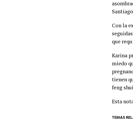
asombrad
Santiago
Con la ex
seguidas
que requi
Karina p
miedo que
pregnanc
tienen q
feng shui
Esta nota
TEMAS RE