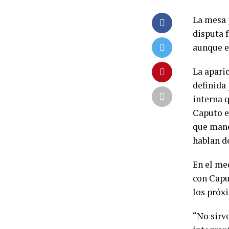
La mesa 
disputa 
aunque en
La apari
definida
interna q
Caputo e
que mane
hablan de
En el me
con Capu
los próx
“No sirve