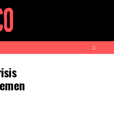
isis
 temen