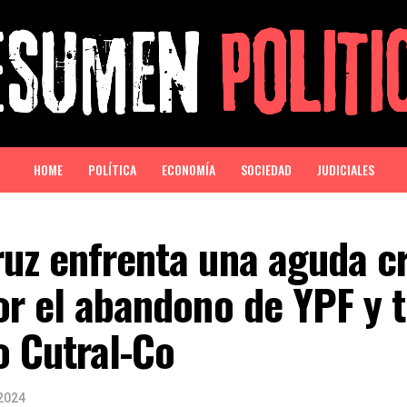
HOME
POLÍTICA
ECONOMÍA
SOCIEDAD
JUDICIALES
uz enfrenta una aguda cr
or el abandono de YPF y
o Cutral-Co
2024