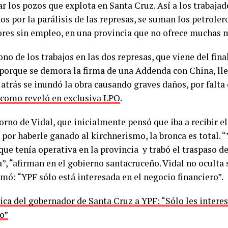
r los pozos que explota en Santa Cruz. Así a los trabajad
s por la parálisis de las represas, se suman los petroler
ores sin empleo, en una provincia que no ofrece muchas 
no de los trabajos en las dos represas, que viene del fina
 porque se demora la firma de una Addenda con China, ll
atrás se inundó la obra causando graves daños, por falta
como reveló en exclusiva LPO
.
orno de Vidal, que inicialmente pensó que iba a recibir e
 por haberle ganado al kirchnerismo, la bronca es total. 
que tenía operativa en la provincia y trabó el traspaso de
a”, “afirman en el gobierno santacruceño. Vidal no oculta
rmó: “YPF sólo está interesada en el negocio financiero”.
ica del gobernador de Santa Cruz a YPF: “Sólo les intere
ro”