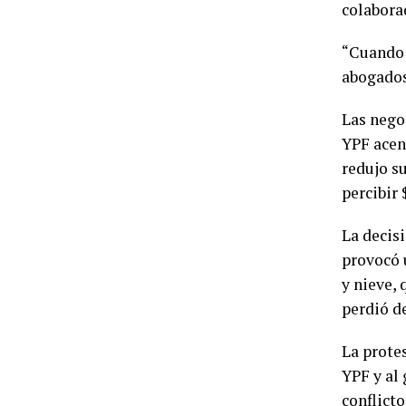
colabora
“Cuando 
abogados
Las nego
YPF acen
redujo s
percibir 
La decis
provocó 
y nieve,
perdió de
La prote
YPF y al 
conflict