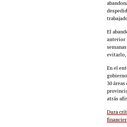
abandona
despedido
trabajad
El abando
anterior
semanas 
evitarlo,
En el ent
gobierno
30 áreas 
provinci
atrás afi
Dura crít
financie