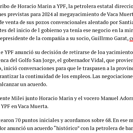
ribo de Horacio Marin a YPF, la petrolera estatal direcci
nes previstas para 2024 al megayacimiento de Vaca Muer
de venta de sus pozos convencionales alentado por Sant
es del inicio de l gobierno ya tenía ese negocio en la mir
epresidente de la compañía a su socio, Guillrmo Garat,
c
e YPF anunció su decisión de retirarse de loa yacimient
nca del Golfo San Jorge, el gobernador Vidal, que provie
, inició conversaciones para que le traspasen a la provinc
rantizar la continuidad de los empleos. Las negociacion
 alcanzar un acuerdo.
dente Milei junto Horacio Marin y el vocero Manuel Adorn
 YPF en Vaca Muerta.
tearon 70 puntos iniciales y acordamos sobre 68. En ese
or anunció un acuerdo “histórico” con la petrolera de ba