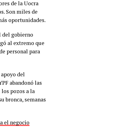
ores de la Uocra
os. Son miles de
más oportunidades.
l del gobierno
egó al extremo que
 de personal para
l apoyo del
“YPF abandonó las
 los pozos a la
 su bronca, semanas
sa el negocio