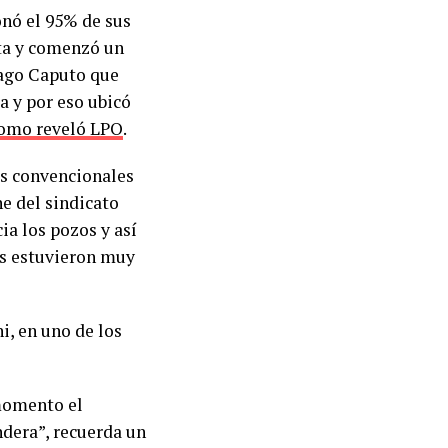
onó el 95% de sus
ta y comenzó un
iago Caputo que
a y por eso ubicó
omo reveló LPO
.
os convencionales
ne del sindicato
ia los pozos y así
es estuvieron muy
i, en uno de los
 momento el
ndera”, recuerda un