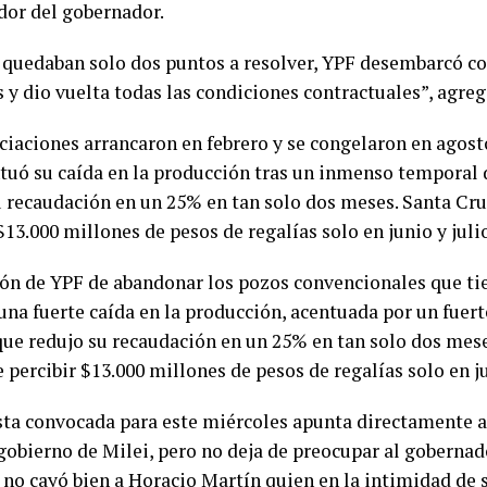
dor del gobernador.
quedaban solo dos puntos a resolver, YPF desembarcó c
 y dio vuelta todas las condiciones contractuales”, agreg
ciaciones arrancaron en febrero y se congelaron en agosto
tuó su caída en la producción tras un inmenso temporal de
u recaudación en un 25% en tan solo dos meses. Santa Cru
$13.000 millones de pesos de regalías solo en junio y juli
ión de YPF de abandonar los pozos convencionales que ti
una fuerte caída en la producción, acentuada por un fuert
 que redujo su recaudación en un 25% en tan solo dos mese
 percibir $13.000 millones de pesos de regalías solo en ju
sta convocada para este miércoles apunta directamente a
gobierno de Milei, pero no deja de preocupar al gobernado
o no cayó bien a Horacio Martín quien en la intimidad de 