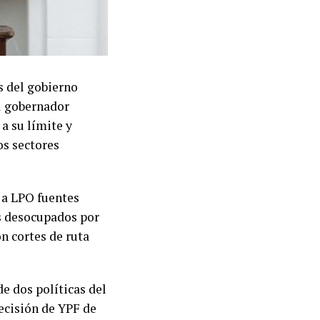
s del gobierno
El gobernador
a su límite y
os sectores
 a LPO fuentes
os desocupados por
n cortes de ruta
e dos políticas del
decisión de YPF de