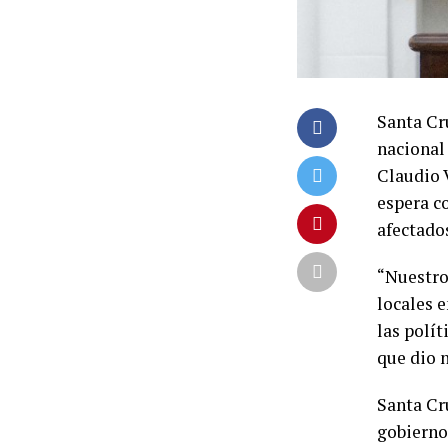
Santa Cr
nacional 
Claudio V
espera c
afectado
“Nuestro
locales 
las polít
que dio 
Santa Cru
gobierno 