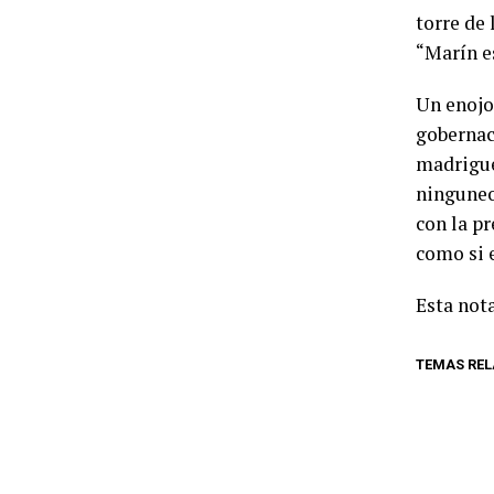
torre de
“Marín e
Un enojo
gobernac
madrigue
ninguneo
con la p
como si e
Esta nota
TEMAS RE