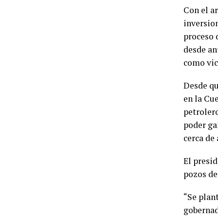
Con el ar
inversio
proceso 
desde ant
como vic
Desde qu
en la Cue
petrolero
poder ga
cerca de
El presi
pozos de
“Se plan
gobernad