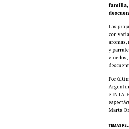
familia
descuen
Las propu
con vari
aromas, 
y parrale
viñedos,
descuent
Por últi
Argentin
e INTA. 
espectácu
Marta Ore
TEMAS RE