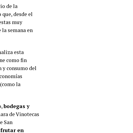
io de la
 que, desde el
uestas muy
e la semana en
aliza esta
ene como fin
ón y consumo del
 economías
 (como la
o,
bodegas y
mara de Vinotecas
de San
frutar en