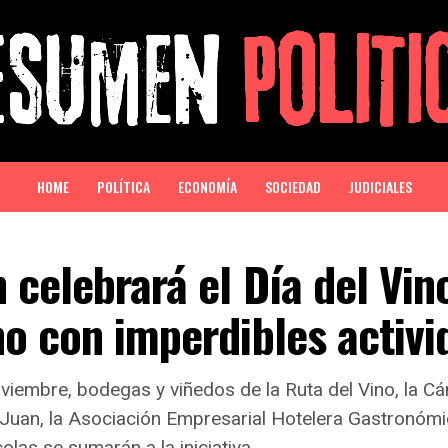
HOME
POLÍTICA
ECONOMÍA
SOCIEDAD
JUDICIALES
 celebrará el Día del Vin
o con imperdibles activi
oviembre, bodegas y viñedos de la Ruta del Vino, la C
Juan, la Asociación Empresarial Hotelera Gastronómi
colas se sumarán a la iniciativa.