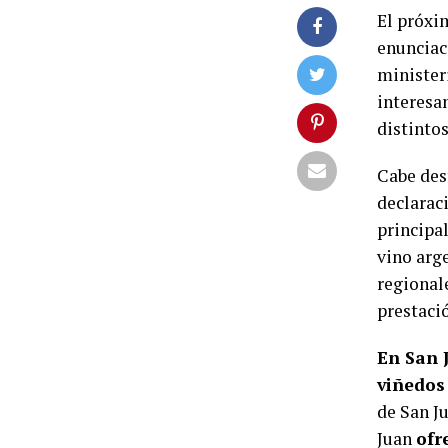
El próxi
enunciac
minister
interesa
distintos
Cabe des
declaraci
principa
vino arg
regionale
prestació
En San 
viñedos
de San J
Juan
ofr