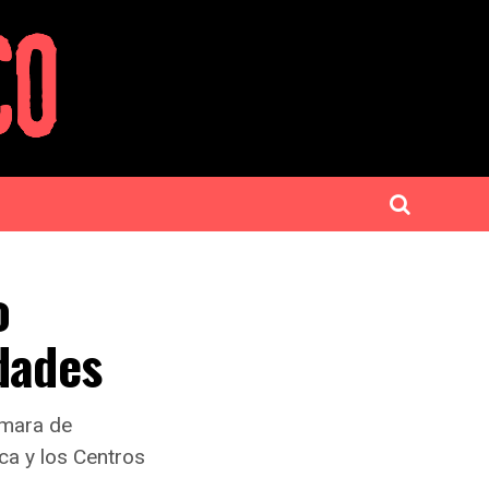
o
dades
ámara de
ca y los Centros