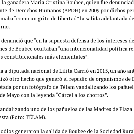
la ganadera Maria Cristina Boubee, quien fue denunciad
te de Derechos Humanos (APDH) en 2009 por dichos peri
amaba “como un grito de libertad” la salida adelantada de
erno.
denunció que “en la supuesta defensa de los intereses d
nes de Boubee ocultaban “una intencionalidad política re
os constitucionales más elementales”.
a a diputada nacional de Lilita Carrió en 2015, un año a
izó otro hecho que generó el repudio de organismos de
aptada por un fotógrafo de Télam vandalizando los pañue
de Mayo con la leyenda “Cárcel a los chorros”.
andalizando uno de los pañuelos de las Madres de Plaza
esta (Foto: TÉLAM).
odios generaron la salida de Boubee de la Sociedad Rural