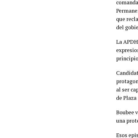
comanda 
Permanen
que recl
del gobi
La APDH 
expresio
principi
Candidat
protagon
al ser c
de Plaza 
Boubee v
una prot
Esos epis