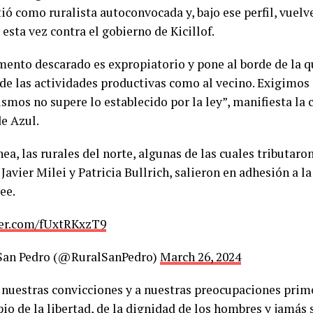
tió como ruralista autoconvocada y, bajo ese perfil, vuel
 esta vez contra el gobierno de Kicillof.
mento descarado es expropiatorio y pone al borde de la qu
de las actividades productivas como al vecino. Exigimos 
smos no supere lo establecido por la ley”, manifiesta la 
e Azul.
nea, las rurales del norte, algunas de las cuales tributar
 Javier Milei y Patricia Bullrich, salieron en adhesión a 
ee.
ter.com/fUxtRKxzT9
San Pedro (@RuralSanPedro)
March 26, 2024
a nuestras convicciones y a nuestras preocupaciones pri
pio de la libertad, de la dignidad de los hombres y jamás 