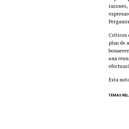
razones,
expresaro
Pergamino
Críticos 
plan de 
bonaerens
una reun
efectuar
Esta nota
TEMAS RE