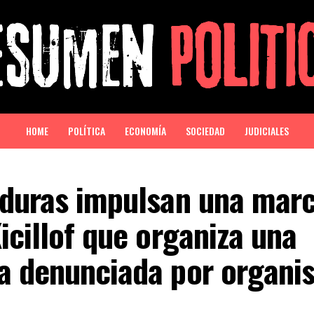
HOME
POLÍTICA
ECONOMÍA
SOCIEDAD
JUDICIALES
 duras impulsan una mar
icillof que organiza una
a denunciada por organi