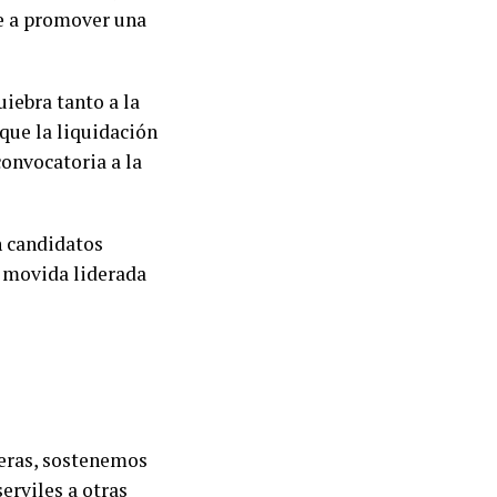
ve a promover una
iebra tanto a la
que la liquidación
convocatoria a la
on candidatos
la movida liderada
meras, sostenemos
serviles a otras