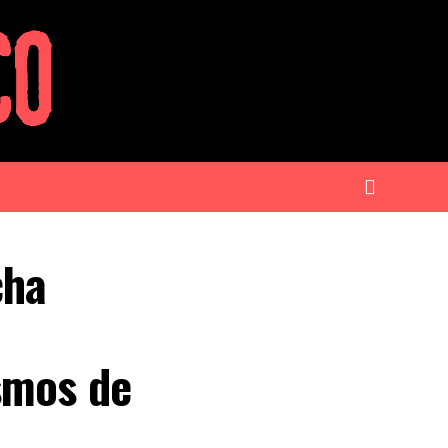
cha
smos de