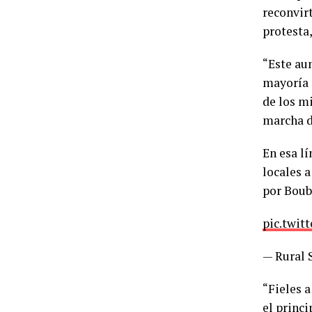
reconvir
protesta,
“Este au
mayoría 
de los mi
marcha d
En esa lí
locales a
por Boub
pic.twit
— Rural 
“Fieles 
el princi