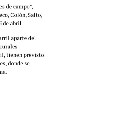
es de campo”,
eco, Colón, Salto,
 de abril.
rril aparte del
 rurales
l, tienen previsto
es, donde se
ma.