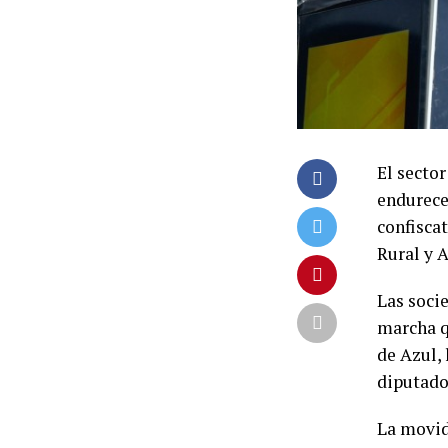
El secto
endurece
confiscat
Rural y 
Las socie
marcha qu
de Azul, 
diputado 
La movid