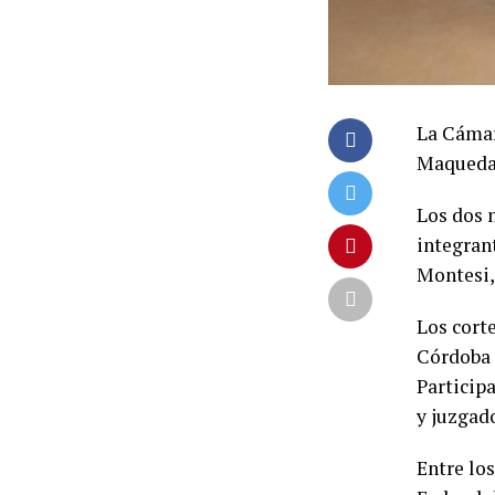
La Cámar
Maqueda 
Los dos 
integran
Montesi,
Los cort
Córdoba p
Participa
y juzgad
Entre lo