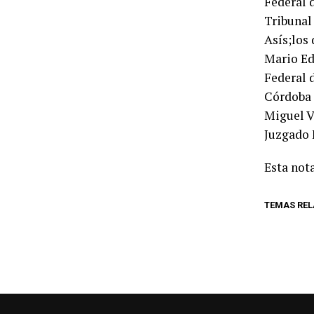
Federal d
Tribunal
Asís;los 
Mario Ed
Federal 
Córdoba 
Miguel Va
Juzgado 
Esta nota
TEMAS RE