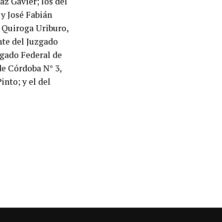
az Gavier; los del
 y José Fabián
é Quiroga Uriburo,
te del Juzgado
zgado Federal de
de Córdoba N° 3,
into; y el del