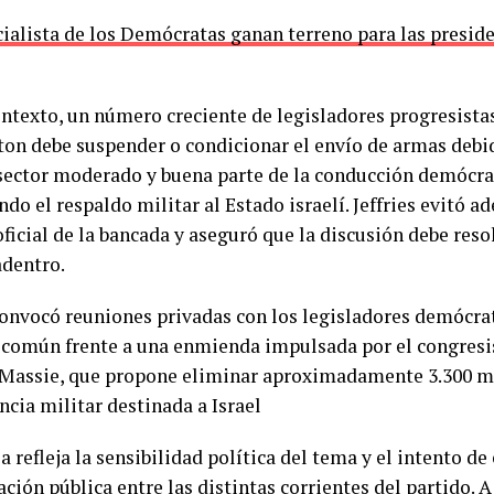
cialista de los Demócratas ganan terreno para las presid
ontexto, un número creciente de legisladores progresista
on debe suspender o condicionar el envío de armas debid
 sector moderado y buena parte de la conducción demócr
do el respaldo militar al Estado israelí. Jeffries evitó ad
oficial de la bancada y aseguró que la discusión debe res
adentro.
 convocó reuniones privadas con los legisladores demócrat
 común frente a una enmienda impulsada por el congresi
assie, que propone eliminar aproximadamente 3.300 mi
ncia militar destinada a Israel
a refleja la sensibilidad política del tema y el intento de
ción pública entre las distintas corrientes del partido. A