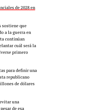
enciales de 2028 en
s sostiene que
o a la guerra en
ata continúan
elantar cuál será la
olverse primero
as para definir una
sta republicano
llones de dólares
 evitar una
 pesar de esa