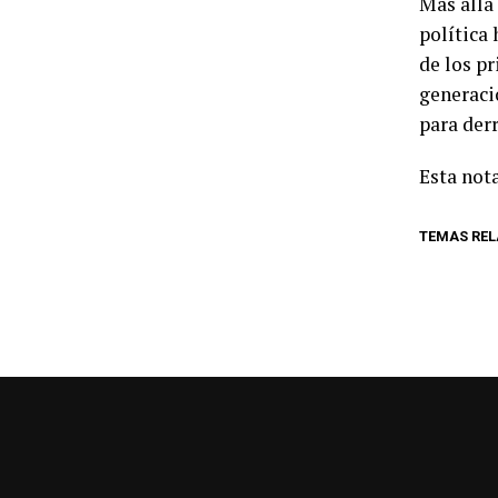
Más allá
política
de los p
generaci
para der
Esta nota
TEMAS RE