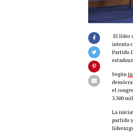
El líder
intenta 
Partido 
estadoun
Según
i
demócrat
el congr
3.300 mil
La inicia
partido 
liderazg