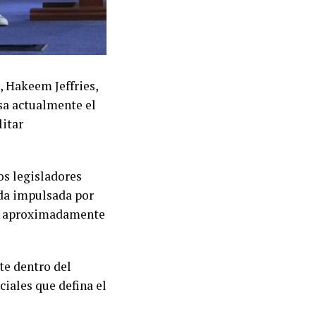
, Hakeem Jeffries,
sa actualmente el
litar
os legisladores
da impulsada por
ar aproximadamente
.
te dentro del
iales que defina el