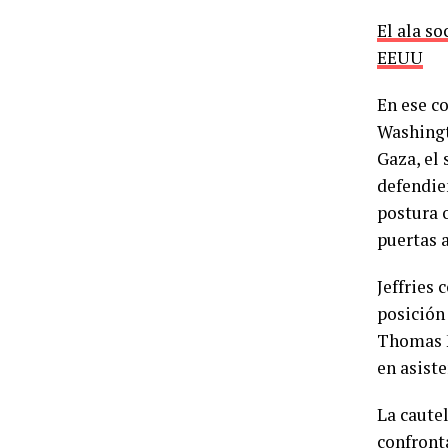
El ala so
EEUU
En ese c
Washingt
Gaza, el
defendien
postura 
puertas 
Jeffries
posición
Thomas M
en asiste
La cautel
confronta