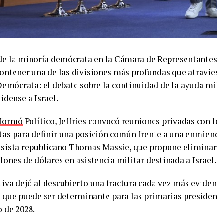
 de la minoría demócrata en la Cámara de Representantes
contener una de las divisiones más profundas que atravie
Demócrata: el debate sobre la continuidad de la ayuda mi
idense a Israel.
nformó
Político, Jeffries convocó reuniones privadas con l
as para definir una posición común frente a una enmien
esista republicano Thomas Massie, que propone elimin
lones de dólares en asistencia militar destinada a Israel
tiva dejó al descubierto una fractura cada vez más eviden
y que puede ser determinante para las primarias presidenc
o de 2028.