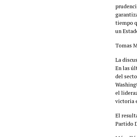
prudencia
garantiz
tiempo q
un Estad
Tomas Ma
La discu
En las ú
del sect
Washingt
el lidera
victoria 
El result
Partido D