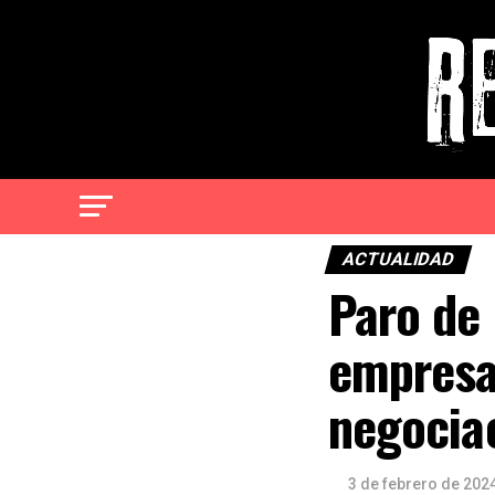
ACTUALIDAD
Paro de 
empresar
negociac
3 de febrero de 202