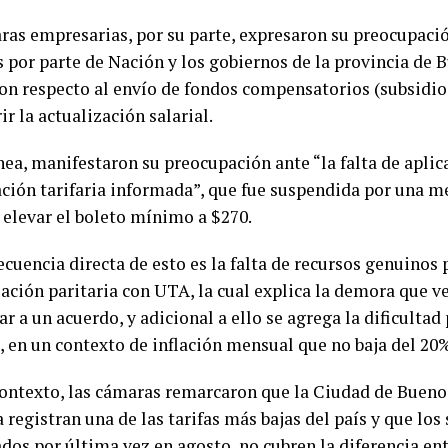
ras empresarias, por su parte, expresaron su preocupación
s por parte de Nación y los gobiernos de la provincia de 
on respecto al envío de fondos compensatorios (subsidio
ir la actualización salarial.
nea, manifestaron su preocupación ante “la falta de aplic
ación tarifaria informada”, que fue suspendida por una m
 elevar el boleto mínimo a $270.
cuencia directa de esto es la falta de recursos genuinos 
iación paritaria con UTA, la cual explica la demora que 
ar a un acuerdo, y adicional a ello se agrega la dificultad
, en un contexto de inflación mensual que no baja del 20%
contexto, las cámaras remarcaron que la Ciudad de Buenos
 registran una de las tarifas más bajas del país y que los 
dos por última vez en agosto, no cubren la diferencia ent