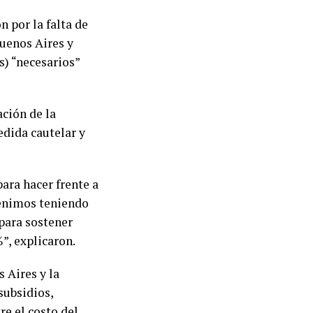
 por la falta de
Buenos Aires y
s) “necesarios”
ación de la
edida cautelar y
para hacer frente a
venimos teniendo
 para sostener
”, explicaron.
 Aires y la
subsidios,
re el costo del