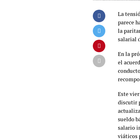
La tensi
parece h
la parit
salarial 
En la pr
el acuer
conducto
recompon
Este vier
discutir 
actualiza
sueldo b
s
alario i
v
iáticos 