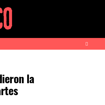
ieron la
artes