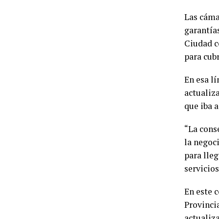
Las cáma
garantía
Ciudad c
para cubr
En esa lí
actualiz
que iba a
“La conse
la negoc
para lleg
servicios
En este 
Provincia
actualiza