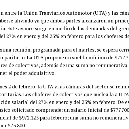
ón entre la Unión Tranviarios Automotor (UTA) y las cá
aberse aliviado ya que ambas partes alcanzaron un princi
aria. Este avance surge en medio de las demandas del gr
del 27% en enero y del 33% en febrero para los choferes de
óxima reunión, programada para el martes, se espera cerr
do paritario. La UTA propone un sueldo mínimo de $777.7
res de colectivos, además de una suma no remunerativa 
er el poder adquisitivo.
nes 2 de febrero, la UTA y las cámaras del sector se reuni
paritarias. Los choferes de colectivos que nuclea la a U
ción salarial del 27% en enero y del 33% en febrero. De e
ásico solicitado comprende: un s
alario inicial de $777.70
nicial de $972.125 para febrero; una s
uma no remunerativa
por $73.800.