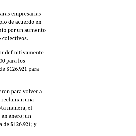
maras empresarias
pio de acuerdo en
emio por un aumento
 colectivos.
ar definitivamente
00 para los
de $126.921 para
eron para volver a
TA reclaman una
sta manera, el
0 en enero; un
 de $126.921; y