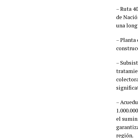
– Ruta 4
de Nació
una long
– Planta
construcc
– Subsist
tratamie
colector
significa
– Acuedu
1.000.000
el sumini
garantiza
región.