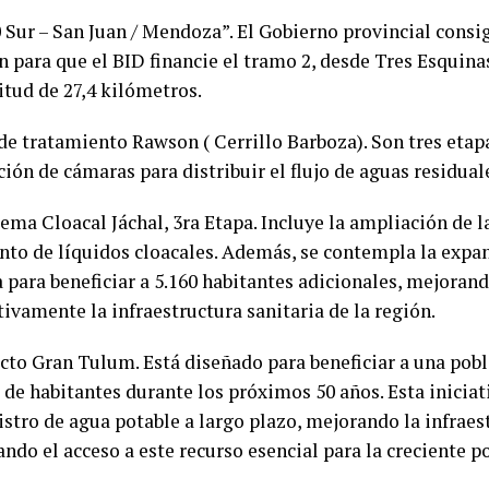
0 Sur – San Juan / Mendoza”. El Gobierno provincial consi
n para que el BID financie el tramo 2, desde Tres Esquina
itud de 27,4 kilómetros.
 de tratamiento Rawson ( Cerrillo Barboza). Son tres eta
ión de cámaras para distribuir el flujo de aguas residual
ema Cloacal Jáchal, 3ra Etapa. Incluye la ampliación de l
nto de líquidos cloacales. Además, se contempla la expan
a para beneficiar a 5.160 habitantes adicionales, mejoran
tivamente la infraestructura sanitaria de la región.
cto Gran Tulum. Está diseñado para beneficiar a una pob
 de habitantes durante los próximos 50 años. Esta inicia
stro de agua potable a largo plazo, mejorando la infraes
ndo el acceso a este recurso esencial para la creciente p