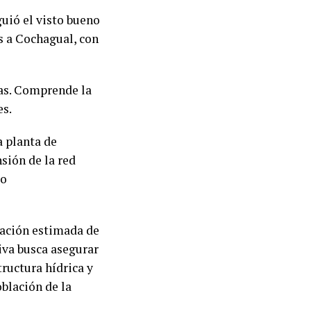
guió el visto bueno
s a Cochagual, con
pas. Comprende la
es.
a planta de
sión de la red
do
lación estimada de
tiva busca asegurar
tructura hídrica y
oblación de la