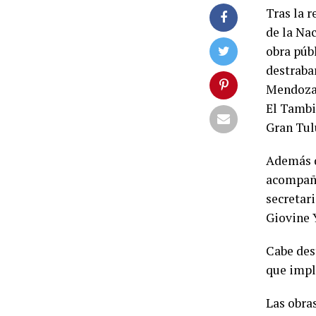
Tras la 
de la Na
obra púb
destraba
Mendoza,
El Tambil
Gran Tu
Además d
acompaña
secretari
Giovine 
Cabe des
que impl
Las obra