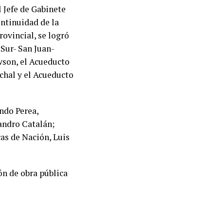
 Jefe de Gabinete
ontinuidad de la
ovincial, se logró
 Sur- San Juan-
wson, el Acueducto
áchal y el Acueducto
ndo Perea,
andro Catalán;
cas de Nación, Luis
ón de obra pública