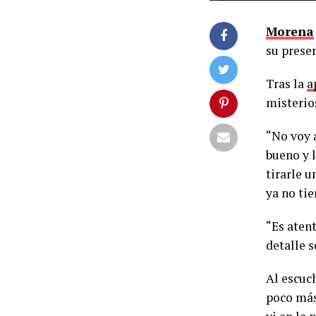
Morena
su presen
Tras la
a
misterio
“No voy 
bueno y 
tirarle u
ya no tie
“Es atent
detalle s
Al escuch
poco más