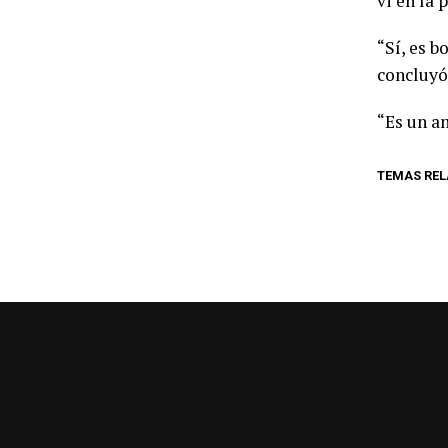
vi en la 
“Sí, es 
concluyó 
“Es un a
TEMAS RE