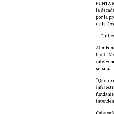
PUNTA M
la décad
por la pr
de la Co
— Guill
Al mismo
Punta Mo
interven
señaló.
“Quiero 
infraest
fundamen
Intenden
Cabe señ