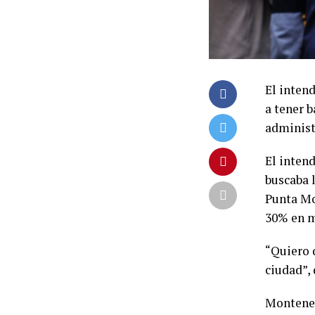
El inten
a tener 
administ
El inten
buscaba 
Punta Mo
30% en m
“Quiero 
ciudad”, 
Monteneg