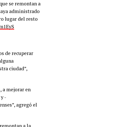
ue se remontan a
playa administrado
o lugar del resto
Wm1EyS
s de recuperar
alguna
tra ciudad”,
, a mejorar en
y -
enses”, agregó el
 remontan a la