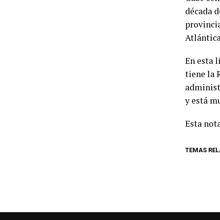
década d
provinci
Atlántica
En esta 
tiene la
administ
y está mu
Esta nota
TEMAS RE