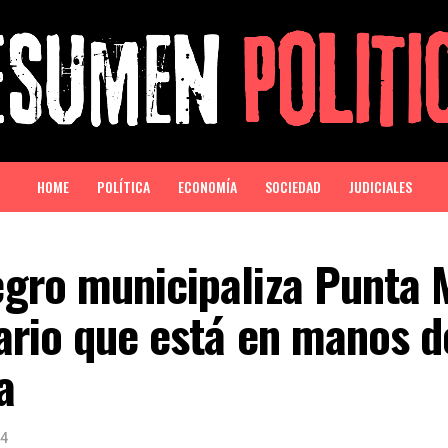
HOME
POLÍTICA
ECONOMÍA
SOCIEDAD
JUDICIALES
gro municipaliza Punta 
ario que está en manos d
a
24