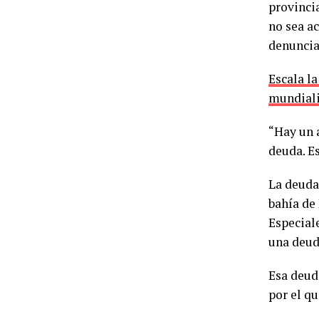
provincia
no sea ac
denuncia
Escala l
mundiali
“Hay un 
deuda. Es
La deuda
bahía de
Especial
una deud
Esa deud
por el qu