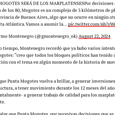
OGOTES SERÁ DE LOS MARPLATENSESPor decisiones q
a de los 80, Mogotes es un complejo de 3 kilómetros de 
ovincia de Buenos Aires, algo que no ocurre en ningún otr
sta Atlántica. Vamos a asumir la…
pic.twitter.com/nh7y
ermo Montenegro (@gmontenegro_ok)
August 22, 2024
 tiempo, Montenegro recordó que ya hubo varios intento
gotes: “creo que todos los bloques políticos han tenido 
ción con el tema en algún momento de la historia de nues
que Punta Mogotes vuelva a brillar, a generar inversiones
ructura, a tener movimiento durante los 12 meses del año 
talmente- a generar trabajo de calidad para los marplat
te.
alar que Punta Mogotes, por sucesivas decisiones que se