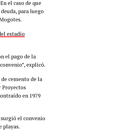
 En el caso de que
a deuda, para luego
 Mogotes.
del estadio
n el pago de la
convenio”, explicó.
s de cemento de la
r Proyectos
contraído en 1979
 surgió el convenio
e playas.