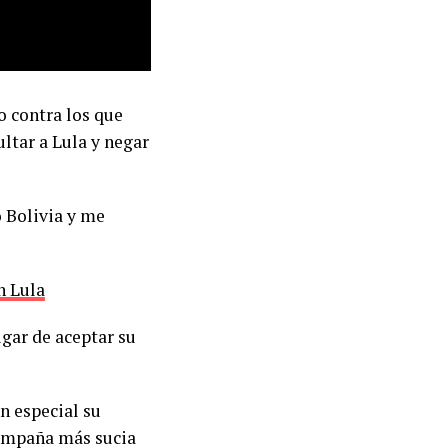
o contra los que
ultar a Lula y negar
o Bolivia y me
n Lula
ugar de aceptar su
en especial su
 campaña más sucia