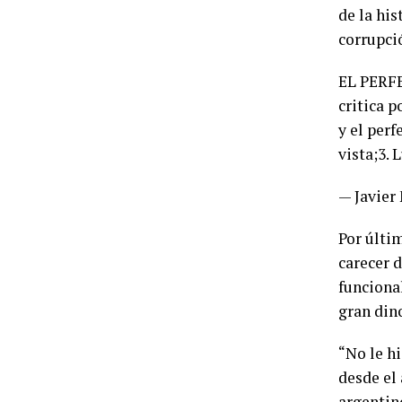
de la his
corrupci
EL PERFE
critica 
y el perf
vista;3.
— Javier
Por últim
carecer d
funciona
gran din
“No le h
desde el
argentino