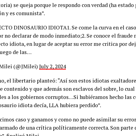
toria) se queja porque le respondo con verdad (ha estado
ón y es comunista”.
CTO DINOSAURIO IDIOTA1. Se come la curva en el caso
por no declarar de modo inmediato;2. Se conoce el fraude
ecto idiota, en lugar de aceptar su error me critica por de
 Luego de las…
 Milei (@JMilei)
July 2, 2024
o, el libertario planteó: “Así son estos idiotas exaltador
e contenido y que además son esclavos del sobre, lo cual 
les a los gobiernos corruptos…Si hubiéramos hecho las 
osaurio idiota decía, LLA hubiera perdido”.
icimos caso y ganamos y como no puede asimilar su error
 armado de una crítica políticamente correcta. Son parte 
”, finalizó Milei.