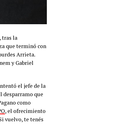
 tras la
nza que terminó con
ourdes Arrieta.
enem y Gabriel
tentó el jefe de la
 el desparramo que
 Pagano como
PO
, el ofrecimiento
Si vuelvo, te tenés