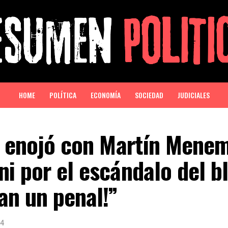
HOME
POLÍTICA
ECONOMÍA
SOCIEDAD
JUDICIALES
e enojó con Martín Mene
i por el escándalo del b
an un penal!”
24