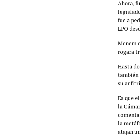
Ahora, f
legislad
fue a ped
LPO desd
Menem es
rogara tr
Hasta don
también 
su anfitr
Es que e
la Cámar
comentar
la metáf
atajan un