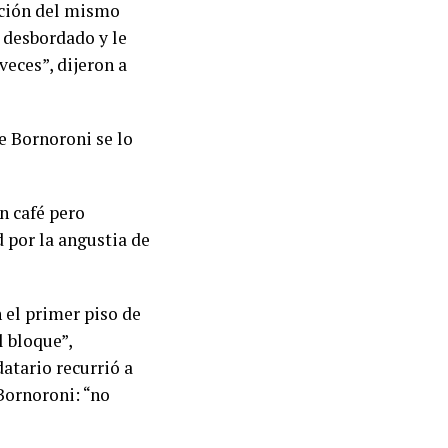
bución del mismo
 desbordado y le
veces”, dijeron a
e Bornoroni se lo
n café pero
 por la angustia de
 el primer piso de
l bloque”,
atario recurrió a
Bornoroni: “no