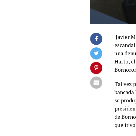
Javier Mi
escandal
una denu
Harto, e
Bornoron
Tal vez 
bancada 
se produ
president
de Bornor
que ir vo