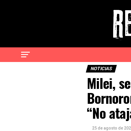
NOTICIAS
Milei, s
Bornoron
“No ataj
25 de agosto de 20