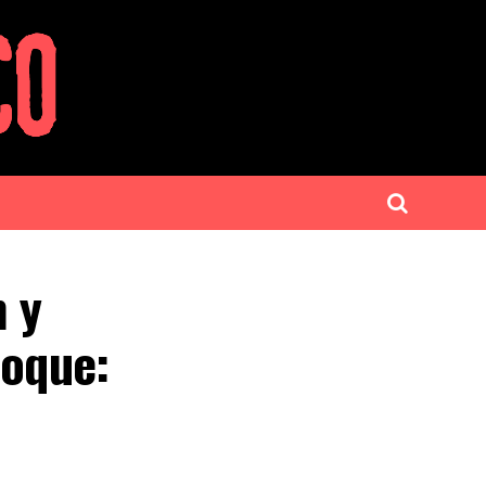
m y
loque: