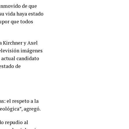
conmovido de que
su vida haya estado
tupor que todos
a Kirchner y Axel
 televisión imágenes
y actual candidato
estado de
: el respeto a la
deológica”, agregó.
do repudio al