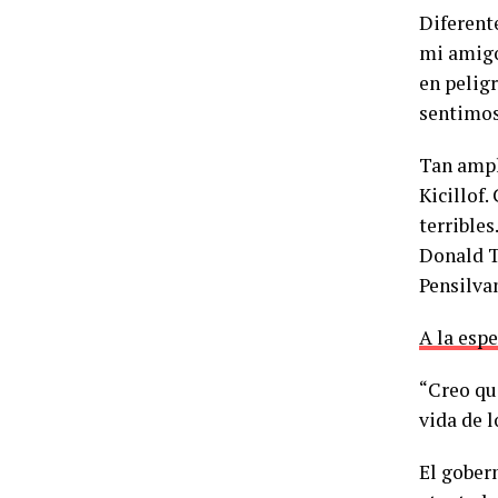
Diferent
mi amigo
en pelig
sentimos
Tan ampl
Kicillof.
terribles
Donald T
Pensilva
A la esp
“Creo qu
vida de l
El gober