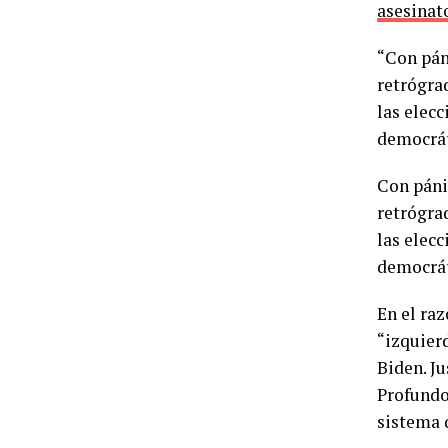
asesinat
“Con pán
retrógra
las elecc
democrát
Con páni
retrógra
las elecc
democrá
En el ra
“izquierd
Biden. J
Profundo
sistema 