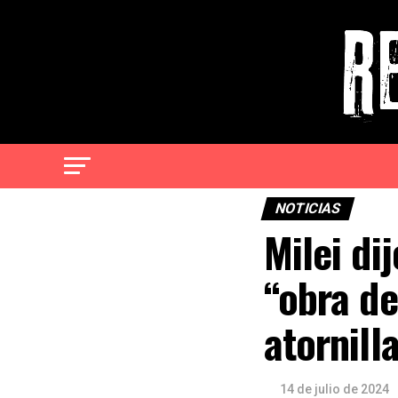
NOTICIAS
Milei di
“obra de
atornill
14 de julio de 2024