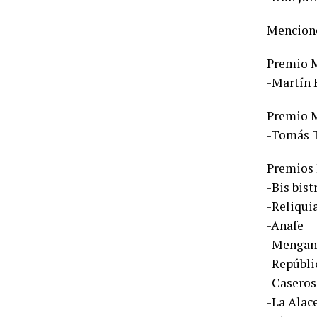
Mencione
Premio M
-Martín 
Premio M
-Tomás T
Premios 
-Bis bist
-Reliqui
-Anafe
-Mengan
-Repúbli
-Caseros
-La Alac