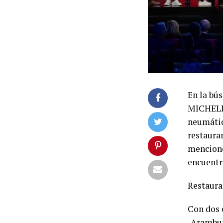
En la bús
MICHELIN
neumátic
restaura
menciones
encuentr
Restaura
Con dos 
-Arambur