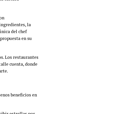
ron
ingredientes, la
única del chef
a propuesta en su
os. Los restaurantes
talle cuenta, donde
arte.
enos beneficios en
ibir estrellas por