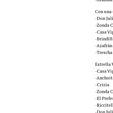
Con una 
-Don Juli
-Zonda C
-Casa Vi
-Brindil
-Azafrán
-Trescha
Estrella
-Casa Vi
-Anchoit
-Crizia
-Zonda C
-El Prefe
-Riccitel
-Don Jul