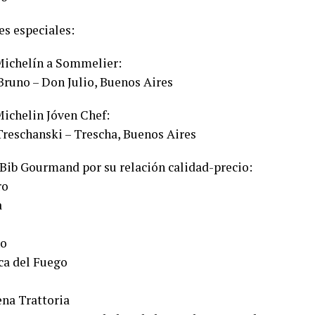
s especiales:
ichelín a Sommelier:
Bruno – Don Julio, Buenos Aires
ichelin Jóven Chef:
reschanski – Trescha, Buenos Aires
Bib Gourmand por su relación calidad-precio:
ro
a
o
ca del Fuego
ena Trattoria