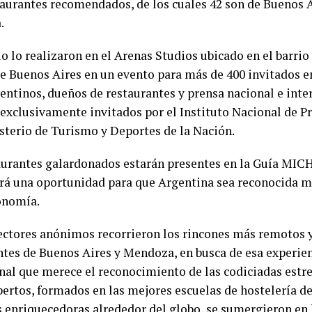
taurantes recomendados, de los cuales 42 son de Buenos A
.
o lo realizaron en el Arenas Studios ubicado en el barrio
e Buenos Aires en un evento para más de 400 invitados e
gentinos, dueños de restaurantes y prensa nacional e inte
 exclusivamente invitados por el Instituto Nacional de 
isterio de Turismo y Deportes de la Nación.
aurantes galardonados estarán presentes en la Guía MIC
erá una oportunidad para que Argentina sea reconocida 
onomía.
ectores anónimos recorrieron los rincones más remotos y
ntes de Buenos Aires y Mendoza, en busca de esa experie
nal que merece el reconocimiento de las codiciadas estre
pertos, formados en las mejores escuelas de hostelería d
s enriquecedoras alrededor del globo, se sumergieron en 