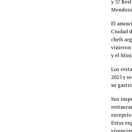
y 57 Res
Mendoza
El anunci
Ciudad d
chefs ar
vinieron
y el Min
Los rest
2025 y s
su gastr
Sus insp
restaura
excepcio
Estos ex
vivencia