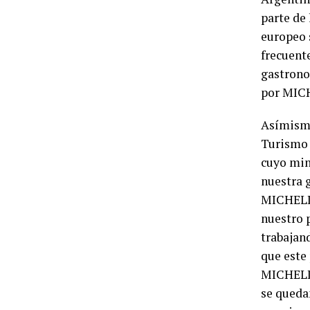
parte de
europeo 
frecuente
gastrono
por MIC
Asímismo
Turismo 
cuyo min
nuestra 
MICHELIN
nuestro 
trabajan
que este
MICHELIN
se queda