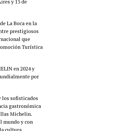
ires y 15 de
 de La Boca en la
ntre prestigiosos
rnacional que
Promoción Turística
HELIN en 2024 y
mundialmente por
 los sofisticados
ncia gastronómica
llas Michelin.
el mundo y con
la cultura