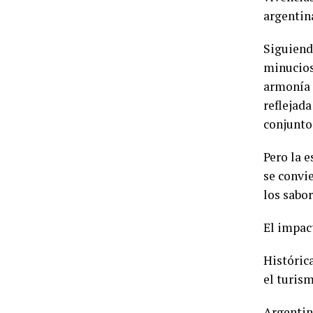
argentin
Siguiend
minuciosa
armonía d
reflejada
conjunto
Pero la e
se convi
los sabor
El impac
Históric
el turism
Argentin