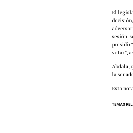
El legisl
decisión,
adversar
sesión, s
presidir”
votar”, 
Abdala, 
la senad
Esta nota
TEMAS RE