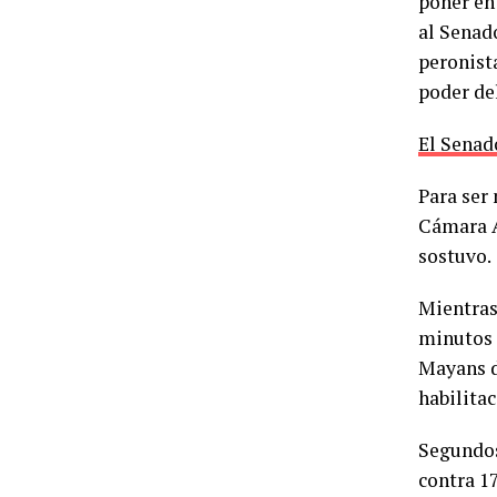
poner en
al Senado
peronist
poder de
El Senad
Para ser 
Cámara Al
sostuvo.
Mientras
minutos 
Mayans d
habilitac
Segundos
contra 1