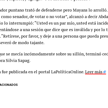
ador puntano trató de defenderse pero Mayans lo arrolló.
 como senador, de votar o no votar”, alcanzó a decir Abda
io lo interrumpió: “Usted es un par mío, usted está incid
entándose a una sesión que dice que es inválida y por lo 
. “Retírese, por favor, y deje a una persona que pueda pre
aseveró de modo tajante.
que se mecía incómodamente sobre su sillón, terminó ced
ora Silvia Sapag.
 fue publicada en el portal LaPolíticaOnline.
Leer más
LACIONADOS