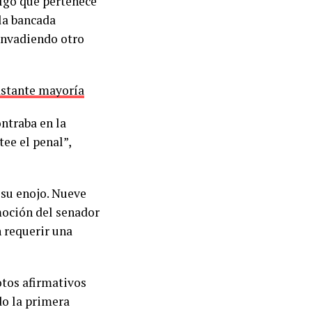
algo que pertenece
 la bancada
 invadiendo otro
lastante mayoría
ontraba en la
ee el penal”,
 su enojo. Nueve
moción del senador
 requerir una
otos afirmativos
do la primera