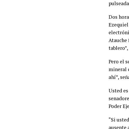
pulseada
Dos horas
Ezequiel
electrón
Atauche f
tablero”, 
Pero el 
mineral 
ahí”, señ
Usted es
senadore
Poder Ej
“Si usted
ausente a