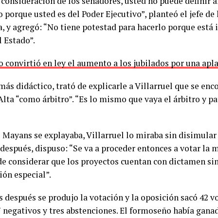
 consideración de los senadores, usted no puede definir 
 porque usted es del Poder Ejecutivo”, planteó el jefe de
a, y agregó: “No tiene potestad para hacerlo porque está
l Estado”.
o convirtió en ley el aumento a los jubilados por una ap
más didáctico, trató de explicarle a Villarruel que se enc
ta “como árbitro”. “Es lo mismo que vaya el árbitro y pat
 Mayans se explayaba, Villarruel lo miraba sin disimular
después, dispuso: “Se va a proceder entonces a votar la 
e considerar que los proyectos cuentan con dictamen sin
ión especial”.
 después se produjo la votación y la oposición sacó 42 v
7 negativos y tres abstenciones. El formoseño había gana