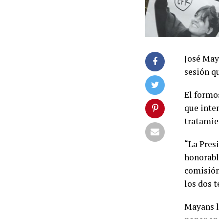
José May
sesión q
El formos
que inten
tratamie
“La Pres
honorabl
comisión
los dos t
Mayans le