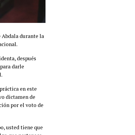
é Abdala durante la
acional.
sidenta, después
 para darle
l.
práctica en este
ivo dictamen de
ción por el voto de
po, usted tiene que