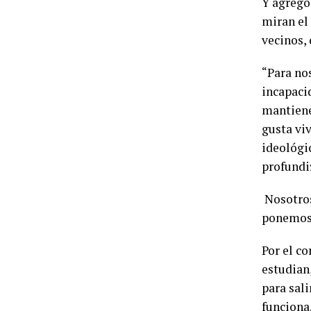
Y agregó
miran el
vecinos, 
“Para nos
incapacid
mantiene
gusta viv
ideológic
profundi
Nosotros
ponemos 
Por el co
estudian
para sal
funciona