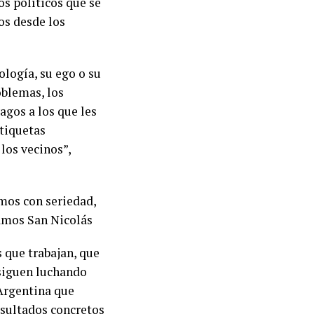
os políticos que se
os desde los
ología, su ego o su
oblemas, los
agos a los que les
etiquetas
 los vecinos”,
mos con seriedad,
mamos San Nicolás
s que trabajan, que
 siguen luchando
 Argentina que
esultados concretos