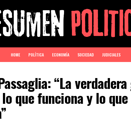
HOME
POLÍTICA
ECONOMÍA
SOCIEDAD
JUDICIALES
assaglia: “La verdadera 
 lo que funciona y lo que
a”