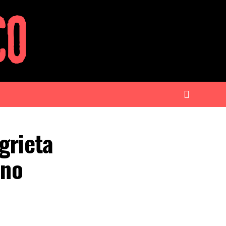
grieta
 no