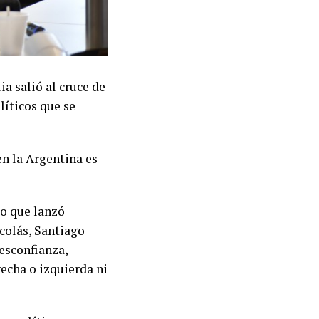
a salió al cruce de
líticos que se
en la Argentina es
io que lanzó
colás, Santiago
esconfianza,
recha o izquierda ni