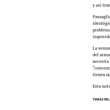
y así tr
Passagli
ideológi
problema
izquierda
La seman
del arma
necesita 
“convenc
tienen nu
Esta nota
TEMAS RE