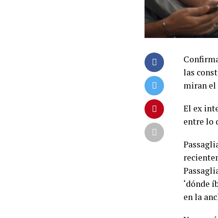
Confirma
las cons
miran el
El ex in
entre lo 
Passaglia
reciente
Passagli
‘dónde íb
en la anc