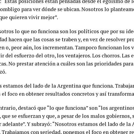
: “Estas posiciones están pensadas desde el egoísmo de l
 ombligo para ver dónde se ubican. Nosotros lo planteam
que quieren vivir mejor”.
otros lo que no funciona son los políticos que por su ide
ad hacen que las cosas se traben y, en vez de resolver pr
n o, peor aún, los incrementan. Tampoco funcionan los v
ir del esfuerzo del otro, los ventajeros. Los chorros. Las 
as. No prestar atención a cuáles son las prioridades para
zó.
 estamos del lado de la Argentina que funciona. Trabaja
el foco en obtener resultados concretos y así transfor
ntrario, destacó que “lo que funciona” son “los argentino
, que se esfuerzan y que, a pesar de los malos gobiernos,
ir adelante”. Y subrayó: “Nosotros estamos del lado de la
. Trabajamos con seriedad, ponemos el foco en obtener r