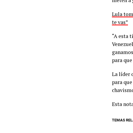
meten a g
Lula tom
te vas”
“A esta t
Venezuel
ganamos.
para que
La líder
para que
chavismo
Esta nota
TEMAS RE