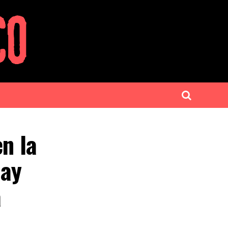
en la
hay
a