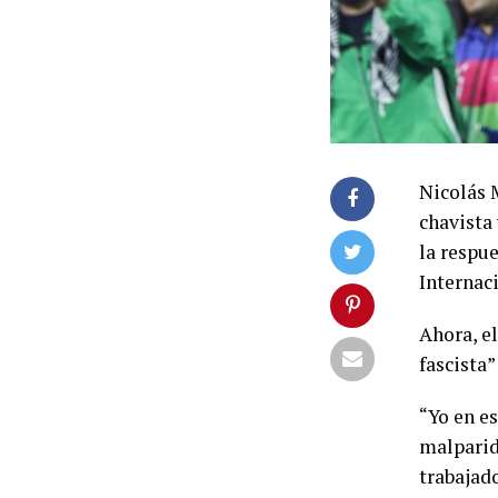
Nicolás M
chavista
la respue
Internac
Ahora, el
fascista”
“Yo en es
malparid
trabajado