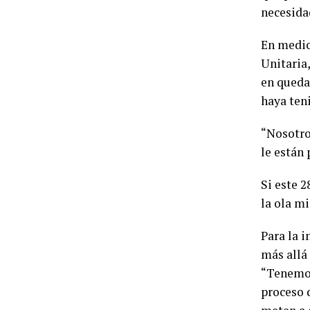
necesida
En medio 
Unitaria,
en queda
haya ten
“Nosotro
le están
Si este 2
la ola m
Para la i
más allá 
“Tenemos
proceso 