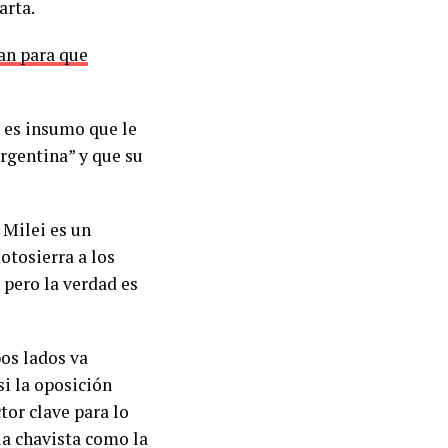
arta.
lan para que
 es insumo que le
Argentina” y que su
e Milei es un
otosierra a los
) pero la verdad es
bos lados va
i la oposición
ctor clave para lo
ria chavista como la