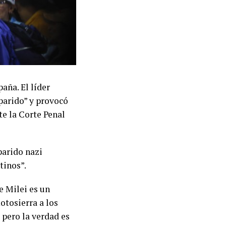
aña. El líder
parido” y provocó
te la Corte Penal
parido nazi
tinos”.
se Milei es un
otosierra a los
) pero la verdad es