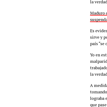
la verda
Maduro d
suspenda
Es evide
sirve y p
país “se 
Yo en est
malparid
trabajado
la verda
A medida 
tomando 
lograba e
que pase 