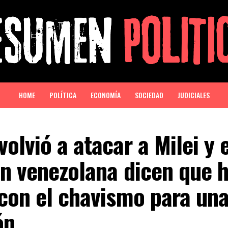
HOME
POLÍTICA
ECONOMÍA
SOCIEDAD
JUDICIALES
olvió a atacar a Milei y 
n venezolana dicen que 
con el chavismo para un
ón