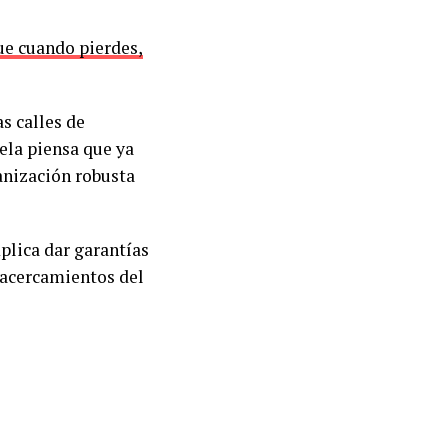
ue cuando pierdes,
as calles de
ela piensa que ya
anización robusta
plica dar garantías
y acercamientos del