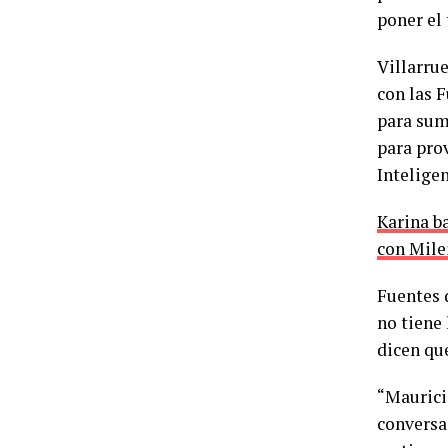
poner el 
Villarru
con las 
para suma
para prov
Inteligen
Karina ba
con Mile
Fuentes 
no tiene 
dicen que
“Mauricio
conversad