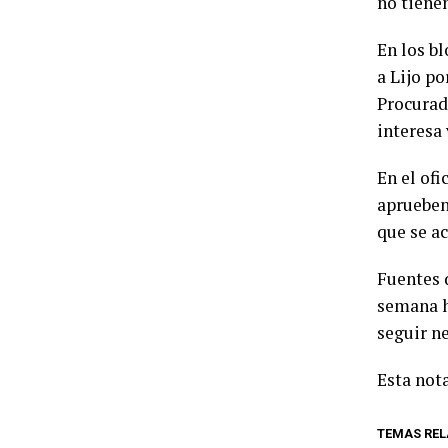
no tiene
En los b
a Lijo p
Procurad
interesa 
En el of
aprueben
que se ac
Fuentes 
semana h
seguir n
Esta nota
TEMAS RE