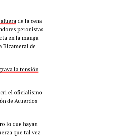
 afuera
de la cena
nadores peronistas
arta en la manga
la Bicameral de
grava la tensión
ri el oficialismo
sión de Acuerdos
ero lo que hayan
uerza que tal vez