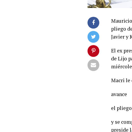
Mauricio 
pliego de
Javier y 
El ex pr
de Lijo p
miércole
Macri le 
avance
el pliego
y se com
preside 