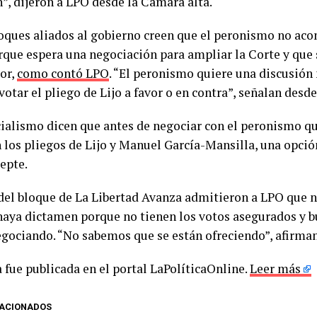
n”, dijeron a LPO desde la Cámara alta.
loques aliados al gobierno creen que el peronismo no ac
orque espera una negociación para ampliar la Corte y que 
or,
como contó LPO
. “El peronismo quiere una discusión
votar el pliego de Lijo a favor o en contra”, señalan desd
icialismo dicen que antes de negociar con el peronismo q
 los pliegos de Lijo y Manuel García-Mansilla, una opción
epte.
del bloque de La Libertad Avanza admitieron a LPO que n
aya dictamen porque no tienen los votos asegurados y 
egociando. “No sabemos que se están ofreciendo”, afirma
 fue publicada en el portal LaPolíticaOnline.
Leer más
LACIONADOS