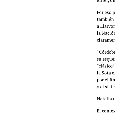
Milei; u
Por eso 
también 
a Llaryor
la Nació
claramen
“Córdoba
su esque
“clásico
la Sota e
por el f
y el sist
Natalia d
El conte