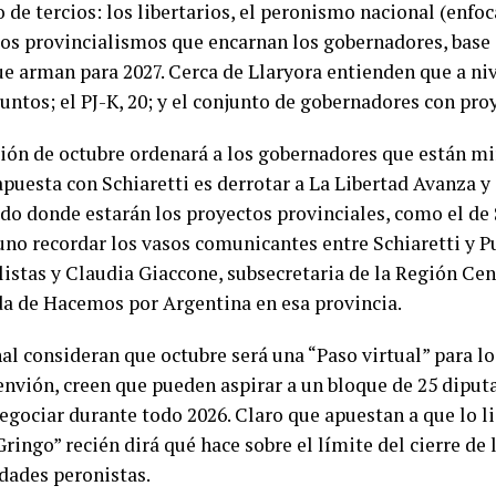
 de tercios: los libertarios, el peronismo nacional (enf
 los provincialismos que encarnan los gobernadores, base
ue arman para 2027. Cerca de Llaryora entienden que a ni
untos; el PJ-K, 20; y el conjunto de gobernadores con proy
ción de octubre ordenará a los gobernadores que están mi
 apuesta con Schiaretti es derrotar a La Libertad Avanza 
do donde estarán los proyectos provinciales, como el de S
uno recordar los vasos comunicantes entre Schiaretti y Pu
listas y Claudia Giaccone, subsecretaria de la Región Cen
a de Hacemos por Argentina en esa provincia.
al consideran que octubre será una “Paso virtual” para l
envión, creen que pueden aspirar a un bloque de 25 diput
egociar durante todo 2026. Claro que apuestan a que lo li
Gringo” recién dirá qué hace sobre el límite del cierre de 
edades peronistas.