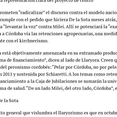
na representación clara del proyecto de centro
prometen “radicalizar” el discurso contra el modelo nacio
cumple con el pedido que hiciera De la Sota meses atrás
a “levantar la voz” contra Milei. Allí se potenciará la “ex
n a Córdoba vía las retenciones agropecuarias, una medid
te con el kirchnerismo.
 está objetivamente amenazada en su entramado producti
ma de financiamiento”, dicen al lado de Llaryora. Creen 
” del peronismo cordobés: “Pelar por Córdoba, no por pele
n 2011 y sostenida por Schiaretti. A los temas como reten
inanciamiento a la Caja de Jubilaciones se sumarán la uni
ema de salud. “De un lado Milei, del otro lado, Córdoba”, e
e la Sota
xto general que vislumbra el llaryorismo es que en octub