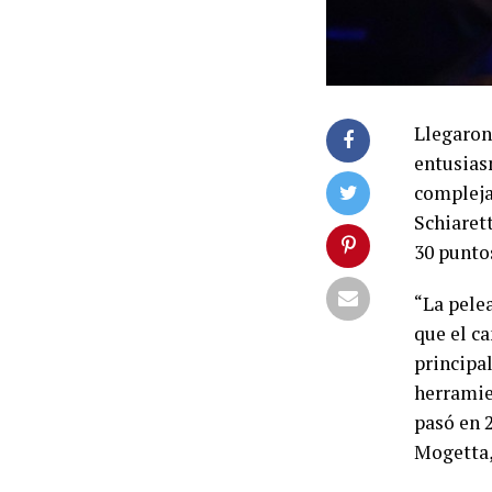
Llegaron
entusiasm
compleja
Schiarett
30 punto
“La pelea
que el c
principal
herramie
pasó en 
Mogetta,