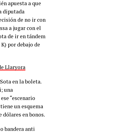
ién apuesta a que
La diputada
ecisión de no ir con
ssa a jugar con el
ota de ir en tándem
 K) por debajo de
de Llaryora
Sota en la boleta.
i; una
 ese “escenario
e tiene un esquema
e dólares en bonos.
mo bandera anti