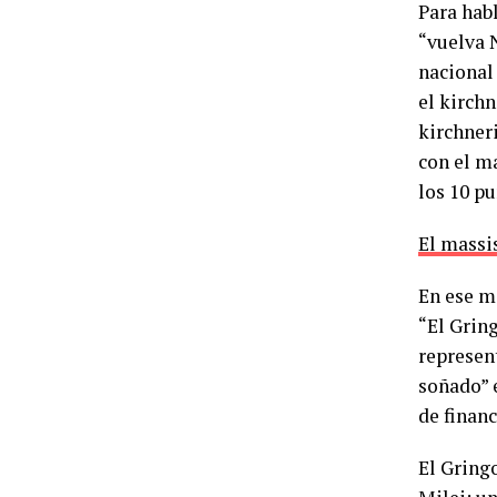
Para hab
“vuelva N
naciona
el kirchn
kirchner
con el m
los 10 pu
El massis
En ese ma
“El Grin
represent
soñado” 
de finan
El Gring