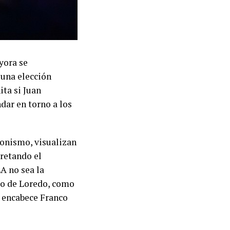
yora se
 una elección
ta si Juan
ndar en torno a los
eronismo, visualizan
cretando el
A no sea la
go de Loredo, como
e encabece Franco