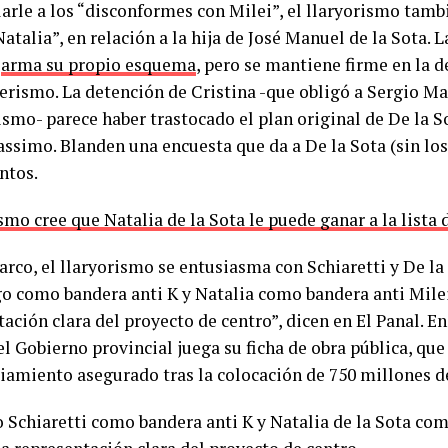
larle a los “disconformes con Milei”, el llaryorismo tamb
atalia”, en relación a la hija de José Manuel de la Sota. 
l
arma su propio esquema
, pero se mantiene firme en la d
erismo. La detención de Cristina -que obligó a Sergio Ma
ismo- parece haber trastocado el plan original de De la S
assimo. Blanden una encuesta que da a De la Sota (sin los
ntos.
mo cree que Natalia de la Sota le puede ganar a la lista 
rco, el llaryorismo se entusiasma con Schiaretti y De la 
go como bandera anti K y Natalia como bandera anti Mile
ación clara del proyecto de centro”, dicen en El Panal. En
el Gobierno provincial juega su ficha de obra pública, qu
ciamiento asegurado tras la colocación de 750 millones d
o Schiaretti como bandera anti K y Natalia de la Sota co