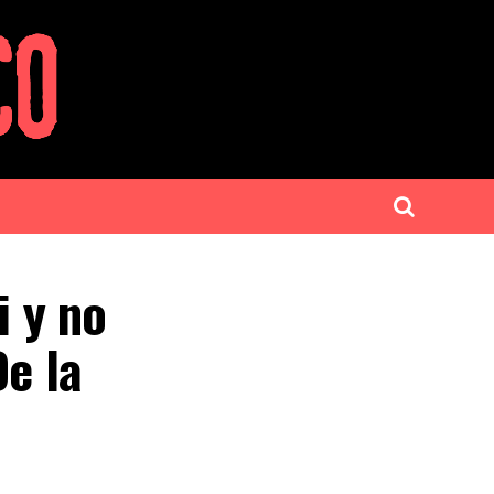
i y no
De la