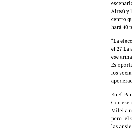
escenario
Aires) y
centro q
hará 40 p
“La elec
el 27. La
ese arma
Es oport
los socia
apoderad
En El Pan
Con ese 
Milei a n
pero “el 
las ansi