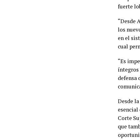
fuerte l
“Desde A
los nuevo
en el sis
cual perm
“Es impe
íntegros
defensa 
comunic
Desde la
esencial
Corte Su
que tamb
oportuni