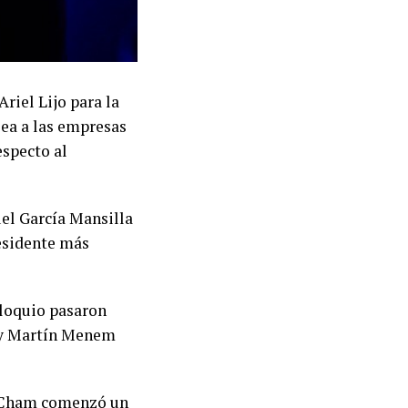
iel Lijo para la
ea a las empresas
especto al
uel García Mansilla
residente más
loquio pasaron
 y Martín Menem
AmCham comenzó un