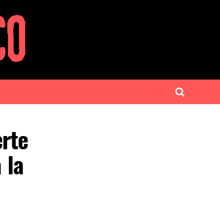
rte
 la