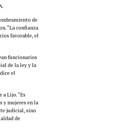
A.
nombramiento de
on. “La confianza
ios favorable, el
ean funcionarios
l de la ley y la
dice el
a Lijo. “Es
s y mujeres en la
e judicial, sino
ualdad de