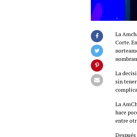
La Amcha
Corte. E
norteame
nombrami
La decisi
sin tene
complica
La AmCha
hace poc
entre ot
Después 