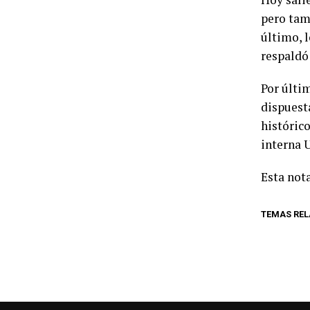
pero tamb
último, 
respaldó
Por últi
dispuesta
históric
interna 
Esta nota
TEMAS RE