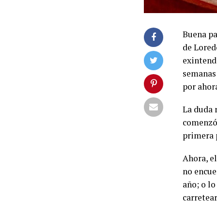
Buena pa
de Lored
exintend
semanas 
por ahora
La duda 
comenzó 
primera 
Ahora, el
no encue
año; o l
carretear