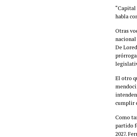
“Capital 
habla con
Otras voc
nacional
De Lored
prórroga
legislat
El otro q
mendocin
intenden
cumplir c
Como tam
partido 
2027. Fer