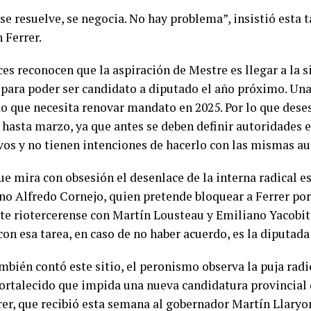
se resuelve, se negocia. No hay problema”, insistió esta 
 Ferrer.
es reconocen que la aspiración de Mestre es llegar a la s
 para poder ser candidato a diputado el año próximo. Una
o que necesita renovar mandato en 2025. Por lo que des
 hasta marzo, ya que antes se deben definir autoridades 
ivos y no tienen intenciones de hacerlo con las mismas au
ue mira con obsesión el desenlace de la interna radical e
o Alfredo Cornejo, quien pretende bloquear a Ferrer por 
te riotercerense con Martín Lousteau y Emiliano Yacobit
on esa tarea, en caso de no haber acuerdo, es la diputad
bién contó este sitio, el peronismo observa la puja radi
fortalecido que impida una nueva candidatura provincial d
rer, que recibió esta semana al gobernador Martín Llaryo