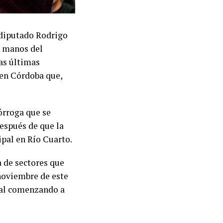
l diputado Rodrigo
n manos del
las últimas
 en Córdoba que,
órroga que se
espués de que la
pal en Río Cuarto.
a de sectores que
noviembre de este
oral comenzando a