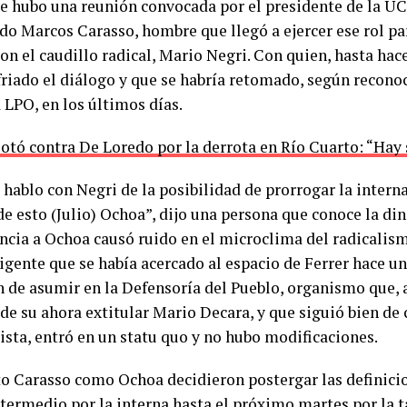
de hubo una reunión convocada por el presidente de la UC
do Marcos Carasso, hombre que llegó a ejercer ese rol pa
con el caudillo radical, Mario Negri. Con quien, hasta ha
friado el diálogo y que se habría retomado, según recono
 LPO, en los últimos días.
lotó contra De Loredo por la derrota en Río Cuarto: “Hay
 hablo con Negri de la posibilidad de prorrogar la intern
de esto (Julio) Ochoa”, dijo una persona que conoce la di
encia a Ochoa causó ruido en el microclima del radicalis
rigente que se había acercado al espacio de Ferrer hace u
n de asumir en la Defensoría del Pueblo, organismo que, a
de su ahora extitular Mario Decara, y que siguió bien de c
ista, entró en un statu quo y no hubo modificaciones.
to Carasso como Ochoa decidieron postergar las definicio
termedio por la interna hasta el próximo martes por la t