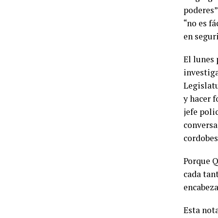
poderes”.
“no es fá
en segur
El lunes 
investig
Legislat
y hacer f
jefe poli
conversa
cordobes
Porque Q
cada tant
encabeza
Esta nota