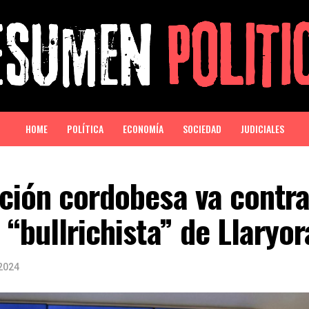
HOME
POLÍTICA
ECONOMÍA
SOCIEDAD
JUDICIALES
ción cordobesa va contra
 “bullrichista” de Llaryor
2024