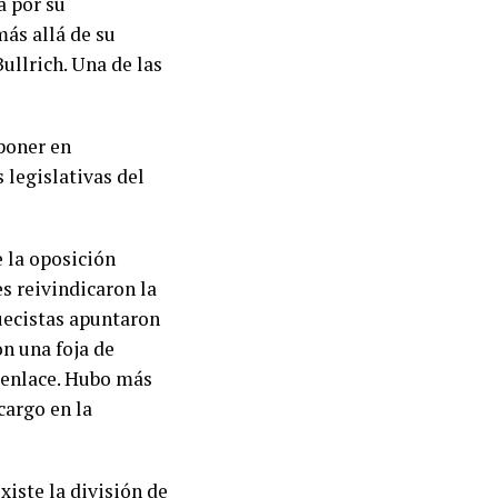
a por su
más allá de su
ullrich. Una de las
 poner en
 legislativas del
e la oposición
s reivindicaron la
juecistas apuntaron
on una foja de
esenlace. Hubo más
cargo en la
iste la división de