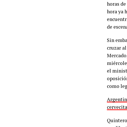
horas de
hora ya h
encuentr
de escena
Sin emba
cruzar a
Mercado,
miércoles
el minis
oposició
como leg
Argentin
cervecit
Quintero