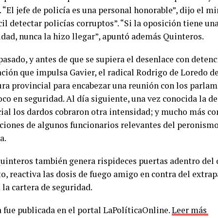
 “El jefe de policía es una personal honorable”, dijo el m
cil detectar policías corruptos”. “Si la oposición tiene u
idad, nunca la hizo llegar”, apuntó además Quinteros.
pasado, y antes de que se supiera el desenlace con detenc
ación que impulsa Gavier, el radical Rodrigo de Loredo d
ura provincial para encabezar una reunión con los parlam
oco en seguridad. Al día siguiente, una vez conocida la d
cial los dardos cobraron otra intensidad; y mucho más co
ciones de algunos funcionarios relevantes del peronismo
a.
uinteros también genera rispideces puertas adentro del 
o, reactiva las dosis de fuego amigo en contra del extrap
 la cartera de seguridad.
 fue publicada en el portal LaPolíticaOnline.
Leer más