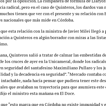
tos por la oposición. La compañera de fórmula de Llaryor
ia radical, pero en el caso de Quinteros, los dardos van 
muchos tienen que ver con el presente y su relación con B
es nacionales que más mide en Córdoba.
que esta relación con la ministra de Javier Milei llegó a
ción a Quinteros en algún borrador con miras a las listas
imo.
ana, Quinteros salió a tratar de calmar las embestidas d
e los cruces de ayer en la Unicameral, donde los radicale
 en seguridad del santafesino Maximiliano Pullaro y los 
ilidad y la decadencia en seguridad”. “Mercado contaba c
s intachable, nada hacía pensar que pudiera tener este d
cales que avalaban su trayectoria para que asumiera este 
 dijo el ministro esta mañana en El Doce.
 que “esto marca que en Córdoba no existe impunidad y ex