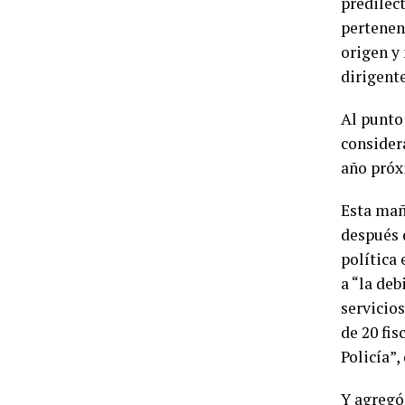
predilec
pertenenc
origen y 
dirigent
Al punto 
considera
año próx
Esta mañ
después d
política
a “la deb
servicio
de 20 fis
Policía”,
Y agregó