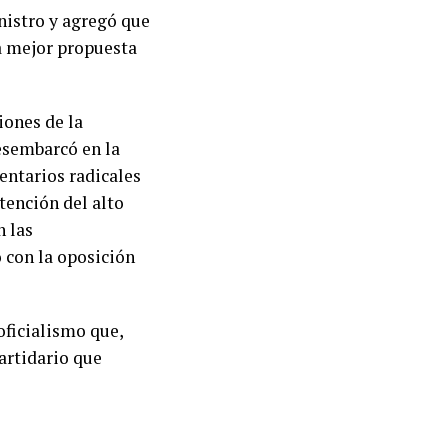
inistro y agregó que
na mejor propuesta
iones de la
esembarcó en la
entarios radicales
etención del alto
n las
 con la oposición
oficialismo que,
artidario que