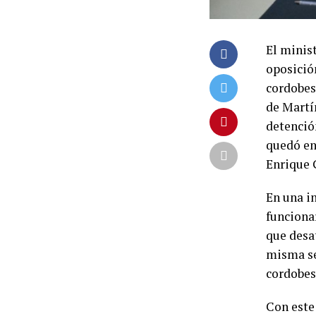
El minist
oposición
cordobes
de Martí
detención
quedó env
Enrique 
En una i
funcionar
que desa
misma se
cordobes
Con este