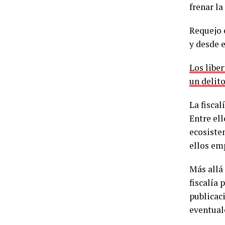
frenar la
Requejo e
y desde 
Los libe
un delito
La fiscal
Entre ell
ecosiste
ellos em
Más allá 
fiscalía 
publicaci
eventual