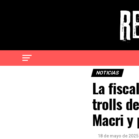
NOTICIAS
La fisca
trolls d
Macri y 
18 de mayo de 2025