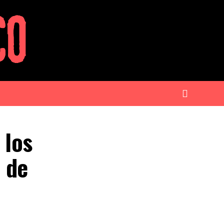
 los
e de