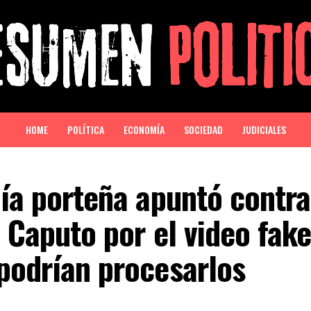
HOME
POLÍTICA
ECONOMÍA
SOCIEDAD
JUDICIALES
lía porteña apuntó contra
e Caputo por el video fak
podrían procesarlos