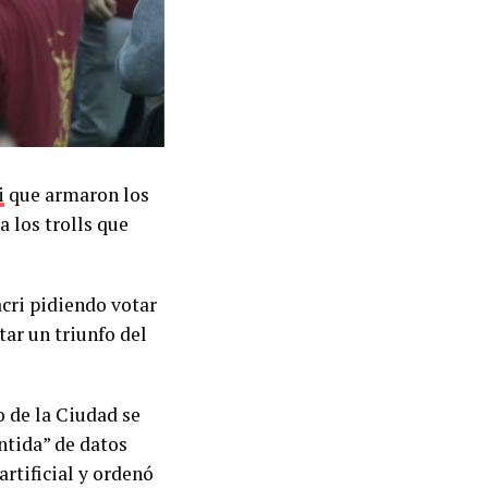
i
que armaron los
a los trolls que
acri pidiendo votar
ar un triunfo del
o de la Ciudad se
ntida” de datos
artificial y ordenó