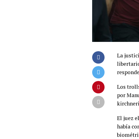
La justic
libertari
responde
Los trol
por Manu
kirchner
El juez 
había co
biométric