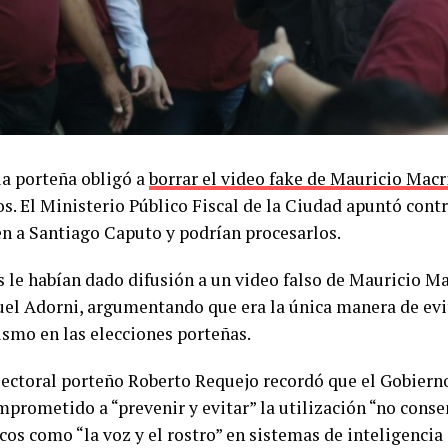
ia porteña obligó a
borrar el video fake de Mauricio Macr
os. El Ministerio Público Fiscal de la Ciudad apuntó contr
n a Santiago Caputo y podrían procesarlos.
ls le habían dado difusión a un video falso de Mauricio M
el Adorni, argumentando que era la única manera de evit
ismo en las elecciones porteñas.
electoral porteño Roberto Requejo recordó que el Gobiern
mprometido a “prevenir y evitar” la utilización “no conse
os como “la voz y el rostro” en sistemas de inteligencia 