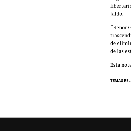
libertari
Jaldo.
“Señor G
trascend
de elimi
de las es
Esta nota
TEMAS RE