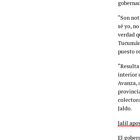
gobernad
“Son not
sé yo, no
verdad q
Tucumán”
puesto r
“Resulta
interior 
Avanza, 
provinci
colectora
Jaldo.
Jalil apo
El gobern