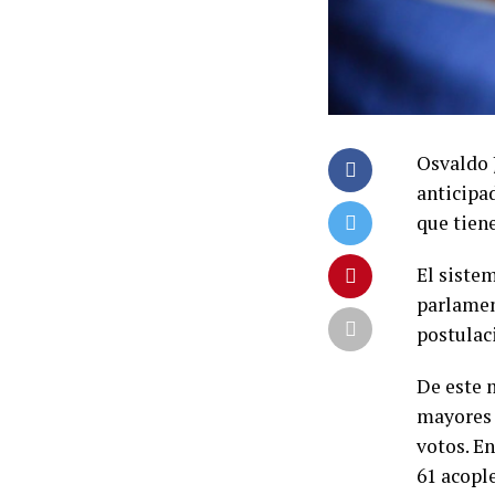
Osvaldo J
anticipa
que tien
El siste
parlamen
postulac
De este 
mayores 
votos. E
61 acople