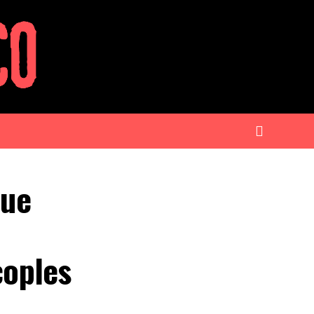
que
coples