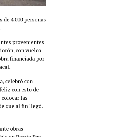
s de 4.000 personas
.
uentes provenientes
Morón, con vuelco
obra financiada por
acal.
a, celebró con
eliz con esto de
 colocar las
 que al fin llegó.
ante obras
ble en Barrio Paz,