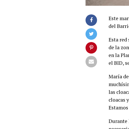
Este mar
del Barr
Esta red
de la zo
en la Pl
el BID, s
María de 
muchísim
las cloa
cloacas 
Estamos 
Durante 
necesaria