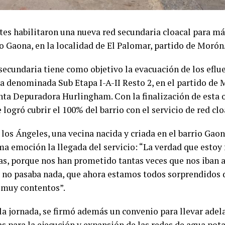
tes habilitaron una nueva red secundaria cloacal para má
io Gaona, en la localidad de El Palomar, partido de Morón
 secundaria tiene como objetivo la evacuación de los efl
na denominada Sub Etapa I-A-II Resto 2, en el partido de 
anta Depuradora Hurlingham. Con la finalización de esta 
e logró cubrir el 100% del barrio con el servicio de red clo
los Ángeles, una vecina nacida y criada en el barrio Gaon
a emoción la llegada del servicio: “La verdad que estoy f
cas, porque nos han prometido tantas veces que nos iban a
y no pasaba nada, que ahora estamos todos sorprendidos de
muy contentos”.
la jornada, se firmó además un convenio para llevar adel
s para la ejecución y expansión de las redes de agua pota