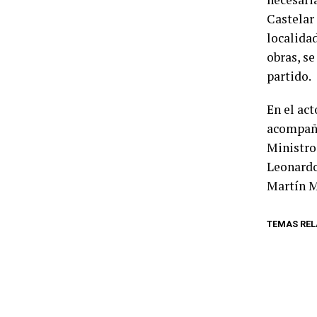
Castelar
localidad
obras, se
partido.
En el ac
acompaña
Ministro 
Leonardo
Martín M
TEMAS RE