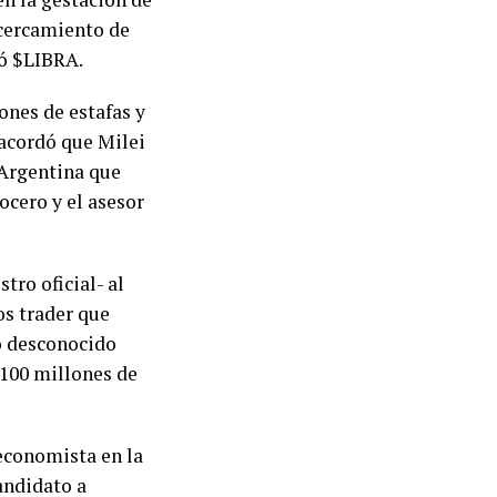
 acercamiento de
eó $LIBRA.
ones de estafas y
 acordó que Milei
 Argentina que
ocero y el asesor
tro oficial- al
os trader que
o desconocido
 100 millones de
economista en la
andidato a