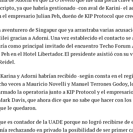
 cripto, ya que habría gestionado -con aval de Karini- el
n el empresario Julian Peh, dueño de KIP Protocol que cr
n aventurero de Singapur que ya arrastraba varias acusaci
ilei gracias a Adorni. Una vez establecido el contacto se
aría como principal invitado del encuentro Techo Forum
Peh en el Hotel Libertador. El presidente asistió con su v
eidel.
arina y Adorni habrían recibido -según consta en el regis
ho veces a Mauricio Novelli y Manuel Terrones Godoy, l
armado la operatoria junto a KIP Protocol y el empresari
ark Davis, que ahora dice que no sabe que hacer con los
que le quedaron.
que es contador de la UADE porque no logró recibirse de 
nía rechazando en privado la posibilidad de ser primer c