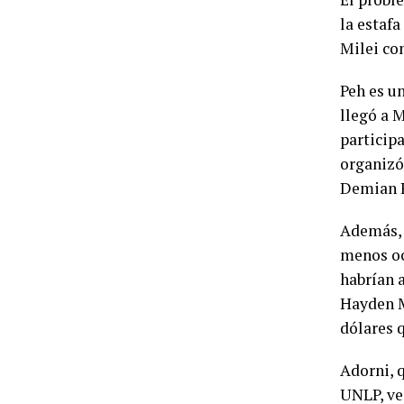
la estafa
Milei co
Peh es u
llegó a M
particip
organizó 
Demian R
Además, K
menos oc
habrían 
Hayden M
dólares 
Adorni, 
UNLP,
ve