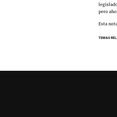
legislado
pero ahor
Esta nota
TEMAS RE