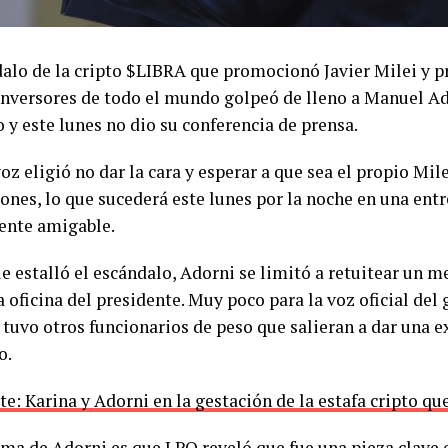
dalo de la cripto $LIBRA que promocionó Javier Milei y 
 inversores de todo el mundo golpeó de lleno a Manuel Ad
o y este lunes no dio su conferencia de prensa.
oz eligió no dar la cara y esperar a que sea el propio Mile
ones, lo que sucederá este lunes por la noche en una entr
nte amigable.
e estalló el escándalo, Adorni se limitó a retuitear un m
a oficina del presidente. Muy poco para la voz oficial del
tuvo otros funcionarios de peso que salieran a dar una ex
o.
e: Karina y Adorni en la gestación de la estafa cripto q
ema de Adorni es que LPO reveló que fue una pieza clave 