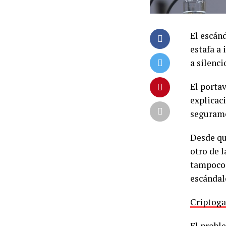
El escán
estafa a
a silenci
El portav
explicaci
segurame
Desde qu
otro de l
tampoco 
escándal
Criptogat
El probl