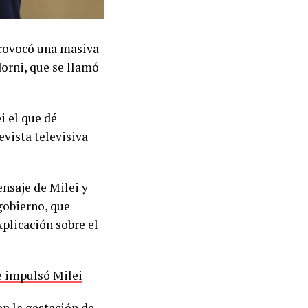
provocó una masiva
orni, que se llamó
i el que dé
evista televisiva
ensaje de Milei y
 gobierno, que
plicación sobre el
ue impulsó Milei
en la gestación de