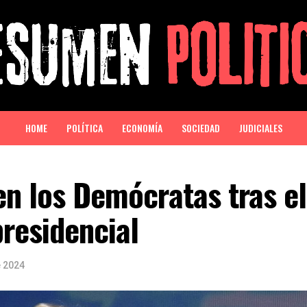
HOME
POLÍTICA
ECONOMÍA
SOCIEDAD
JUDICIALES
en los Demócratas tras e
residencial
e 2024