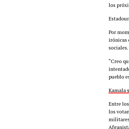
los próx
Estadoun
Por mome
irónicas
sociales
“Creo qu
intentado
pueblo e
Kamala s
Entre los
los vota
militare
Afganist