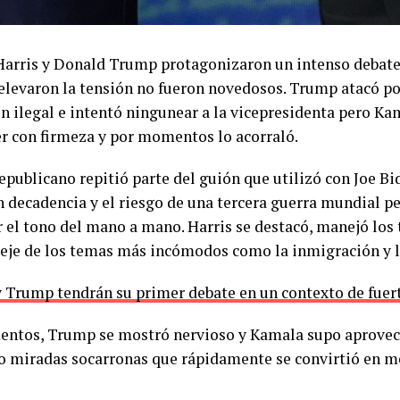
arris y Donald Trump protagonizaron un intenso debate 
 elevaron la tensión no fueron novedosos. Trump atacó por
n ilegal e intentó ningunear a la vicepresidenta pero K
r con firmeza y por momentos lo acorraló.
republicano repitió parte del guión que utilizó con Joe B
n decadencia y el riesgo de una tercera guerra mundial p
r el tono del mano a mano. Harris se destacó, manejó los
l eje de los temas más incómodos como la inmigración y 
 Trump tendrán su primer debate en un contexto de fuer
ntos, Trump se mostró nervioso y Kamala supo aprovech
 o miradas socarronas que rápidamente se convirtió en m