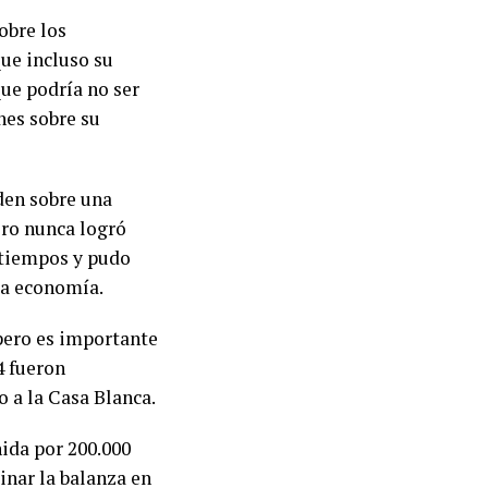
obre los
ue incluso su
que podría no ser
nes sobre su
iden sobre una
ero nunca logró
 tiempos y pudo
la economía.
pero es importante
4 fueron
 a la Casa Blanca.
nida por 200.000
inar la balanza en