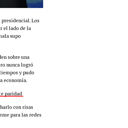
presidencial. Los
 el lado de la
amala supo
iden sobre una
ero nunca logró
 tiempos y pudo
la economía.
te paridad
arlo con risas
eme para las redes