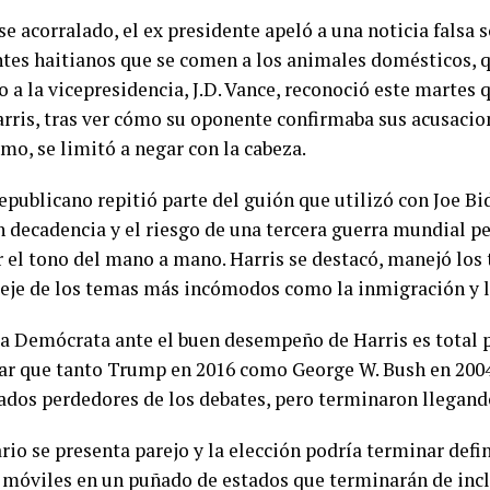
se acorralado, el ex presidente apeló a una noticia falsa s
tes haitianos que se comen a los animales domésticos, q
 a la vicepresidencia, J.D. Vance, reconoció este martes 
Harris, tras ver cómo su oponente confirmaba sus acusacio
mo, se limitó a negar con la cabeza.
republicano repitió parte del guión que utilizó con Joe B
n decadencia y el riesgo de una tercera guerra mundial p
r el tono del mano a mano. Harris se destacó, manejó los
l eje de los temas más incómodos como la inmigración y 
ia Demócrata ante el buen desempeño de Harris es total 
r que tanto Trump en 2016 como George W. Bush en 200
ados perdedores de los debates, pero terminaron llegando
rio se presenta parejo y la elección podría terminar defi
 móviles en un puñado de estados que terminarán de incl