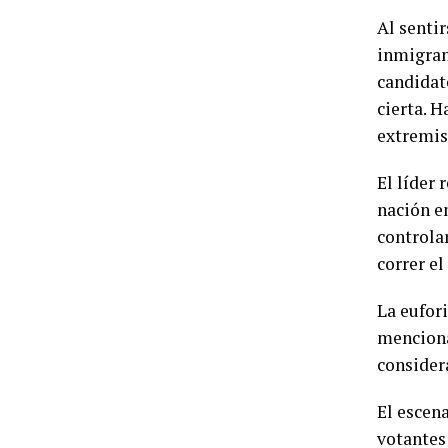
Al sentir
inmigran
candidato
cierta. 
extremis
El líder 
nación e
controla
correr e
La eufor
menciona
consider
El escena
votantes