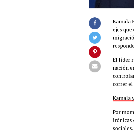
Kamala H
ejes que
migració
responde
El líder 
nación e
controla
correr e
Kamala y
Por mome
irónicas
sociales.