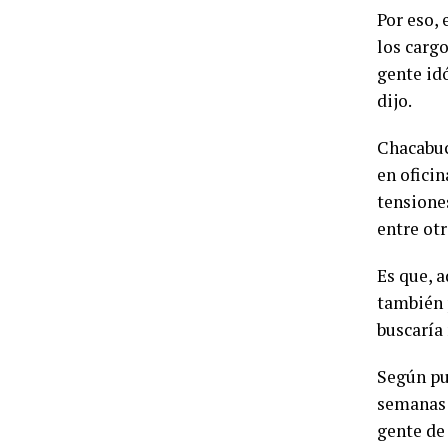
Por eso,
los carg
gente id
dijo.
Chacabuco
en ofici
tensione
entre otr
Es que, a
también p
buscaría
Según pu
semanas 
gente de