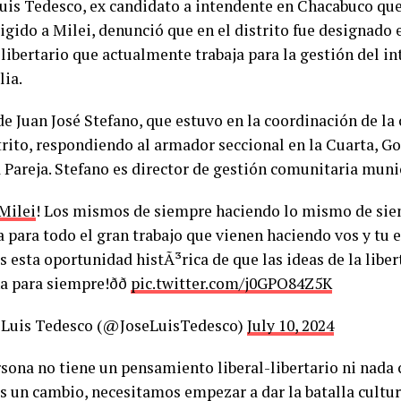
Luis Tedesco, ex candidato a intendente en Chacabuco qu
igido a Milei, denunció que en el distrito fue designado
libertario que actualmente trabaja para la gestión del i
lia.
de Juan José Stefano, que estuvo en la coordinación de la
strito, respondiendo al armador seccional en la Cuarta, G
 Pareja. Stefano es director de gestión comunitaria muni
Milei
! Los mismos de siempre haciendo lo mismo de sie
 para todo el gran trabajo que vienen haciendo vos y tu
 esta oportunidad histÃ³rica de que las ideas de la libe
a para siempre!ðð
pic.twitter.com/j0GPO84Z5K
 Luis Tedesco (@JoseLuisTedesco)
July 10, 2024
sona no tiene un pensamiento liberal-libertario ni nada 
 un cambio, necesitamos empezar a dar la batalla cultura