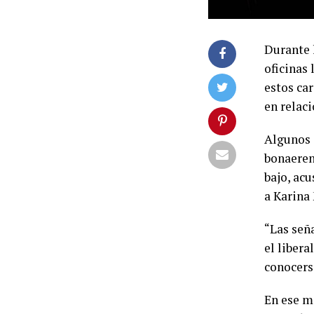
Durante 
oficinas 
estos ca
en relaci
Algunos 
bonaeren
bajo, ac
a Karina 
“Las señ
el libera
conocerse
En ese ma