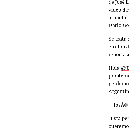
de José 
video dir
armador 
Dario Go
Se trata 
en el di
reporta a
Hola
@J
problema
perdamos
Argentin
— JosÃ©
“Esta per
queremos