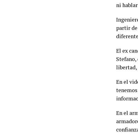
ni hablar
Ingenier
partir de
diferente
El ex can
Stefano, 
libertad,
En el vid
tenemos 
informaci
En el ar
armadore
confianz