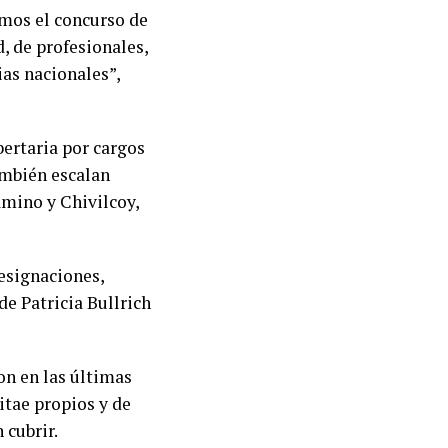
amos el concurso de
, de profesionales,
ias nacionales”,
bertaria por cargos
ambién escalan
amino y Chivilcoy,
designaciones,
de Patricia Bullrich
on en las últimas
tae propios y de
 cubrir.