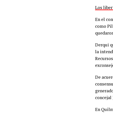
Los liber
En el co
como Pil
quedaron 
Derqui q
la inten
Recursos
exconsej
De acuerd
consensua
generado 
concejal
En Quilme