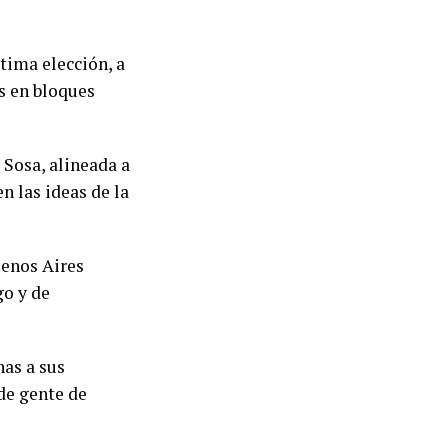
tima elección, a
os en bloques
 Sosa, alineada a
n las ideas de la
uenos Aires
go y de
nas a sus
de gente de