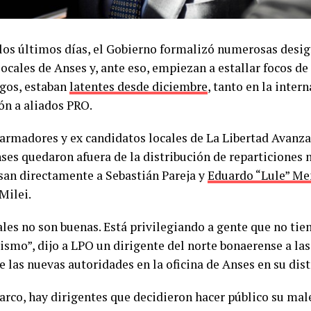
los últimos días, el Gobierno formalizó numerosas desi
locales de Anses y, ante eso, empiezan a estallar focos de
rgos, estaban
latentes desde diciembre
, tanto en la inter
ón a aliados PRO.
armadores y ex candidatos locales de La Libertad Avanz
ses quedaron afuera de la distribución de reparticiones n
usan directamente a Sebastián Pareja y
Eduardo “Lule” M
Milei.
ales no son buenas. Está privilegiando a gente que no tie
lismo”, dijo a LPO un dirigente del norte bonaerense a la
 las nuevas autoridades en la oficina de Anses en su dist
rco, hay dirigentes que decidieron hacer público su males