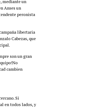
e, mediante un
 en Anses un
ntendente peronista
 campaña libertaria
onzalo Cabezas, que
cipal.
mpre son un gran
 equipo!No
rtad cambien
cercano. Si
l en todos lados, y