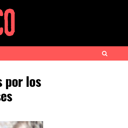
s por los
ses