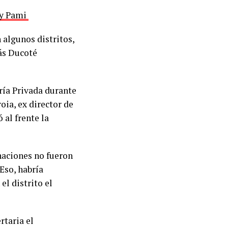
s y Pami
 algunos distritos,
lás Ducoté
ría Privada durante
oia, ex director de
al frente la
gnaciones no fueron
 Eso, habría
el distrito el
rtaria el