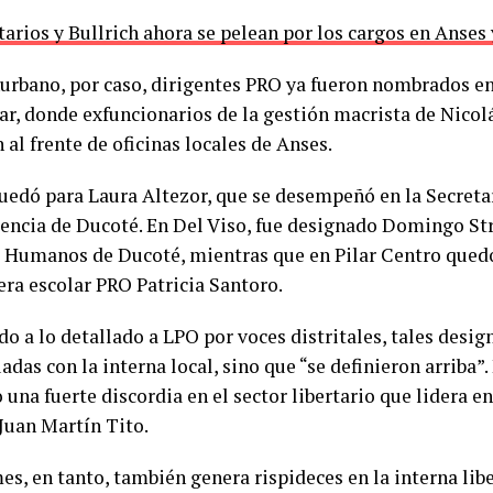
tarios y Bullrich ahora se pelean por los cargos en Anse
nurbano, por caso, dirigentes PRO ya fueron nombrados en
ar, donde exfuncionarios de la gestión macrista de Nico
al frente de oficinas locales de Anses.
uedó para Laura Altezor, que se desempeñó en la Secreta
dencia de Ducoté. En Del Viso, fue designado Domingo Str
 Humanos de Ducoté, mientras que en Pilar Centro quedó 
era escolar PRO Patricia Santoro.
o a lo detallado a LPO por voces distritales, tales desi
das con la interna local, sino que “se definieron arriba”.
una fuerte discordia en el sector libertario que lidera en 
 Juan Martín Tito.
s, en tanto, también genera rispideces en la interna libe