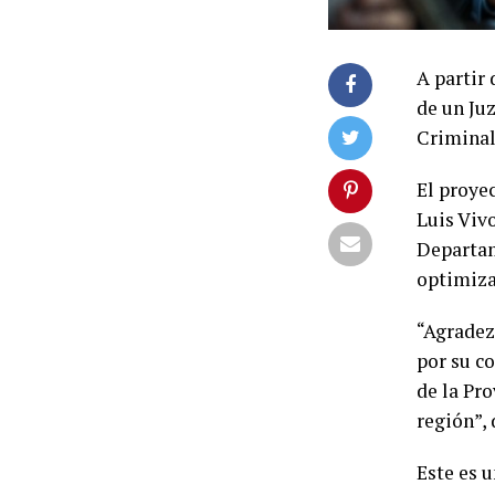
A partir
de un Ju
Criminal
El proye
Luis Vivo
Departam
optimizar
“Agradez
por su c
de la Pro
región”, 
Este es 