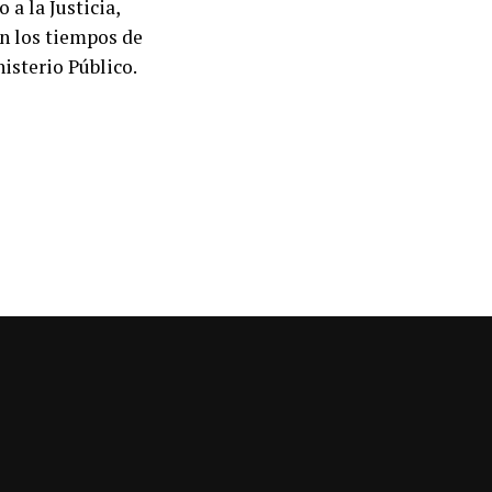
a la Justicia,
án los tiempos de
nisterio Público.