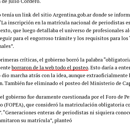
a de Julio Cordero.
 tenía un link del sitio Argentina.gob.ar donde se inform
“La inscripción en la matrícula nacional de periodistas es
texto, que luego detallaba el universo de profesionales a
eguir para el engorroso trámite y los requisitos para los
nales”.
rimeras críticas, el gobierno borró la palabra “obligator
mente
borraron de la web todo el posteo
. Esto daría a ente
 dio marcha atrás con la idea, aunque extraoficialmente 
n. También fue eliminado el posteo del Ministerio de C
del gobierno fue duramente cuestionada por el Foro de P
o (FOPEA), que consideró la matriculación obligatoria c
”. “Generaciones enteras de periodistas ni siquiera conoc
amitaron su matrícula”, planteó