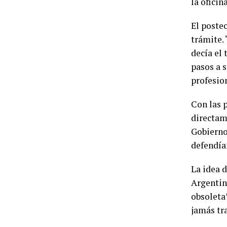
la oficin
El posteo
trámite. 
decía el 
pasos a s
profesio
Con las p
directa
Gobierno
defendía
La idea 
Argentin
obsoleta
jamás tr