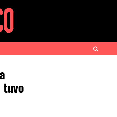
la
o tuvo