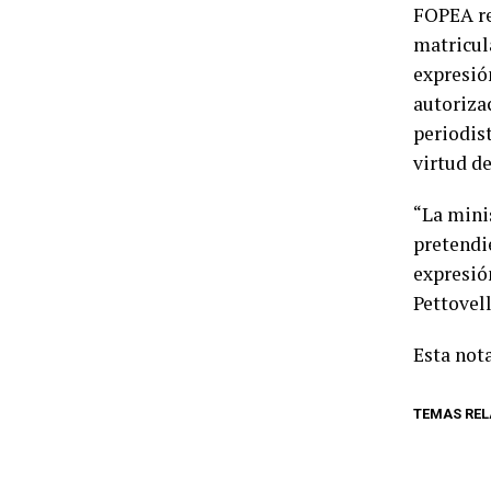
FOPEA re
matricula
expresión
autoriza
periodist
virtud de
“La mini
pretendie
expresión
Pettovell
Esta nota
TEMAS RE