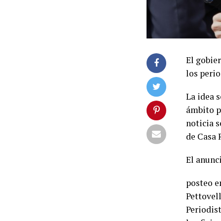
El gobie
los perio
La idea s
ámbito p
noticia s
de Casa 
El anunci
posteo e
Pettovell
Periodis