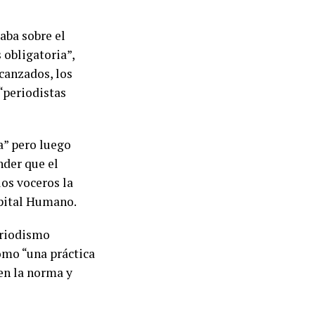
aba sobre el
 obligatoria”,
lcanzados, los
 “periodistas
ia” pero luego
nder que el
los voceros la
apital Humano.
eriodismo
omo “una práctica
en la norma y