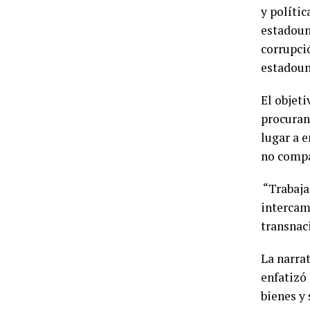
y políti
estadoun
corrupci
estadoun
El objet
procuran
lugar a 
no compa
“Trabajar
intercamb
transnac
La narra
enfatizó
bienes y