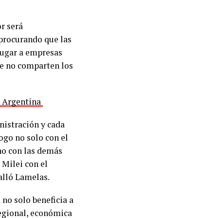
r será
 procurando que las
lugar a empresas
ue no comparten los
n Argentina
nistración y cada
ogo no solo con el
no con las demás
 Milei con el
talló Lamelas.
 no solo beneficia a
regional, económica