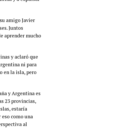
 su amigo Javier
ses. Juntos
de aprender mucho
vinas y aclaró que
Argentina ni para
 en la isla, pero
aña y Argentina es
s 23 provincias,
slas, estaría
er eso como una
erspectiva al