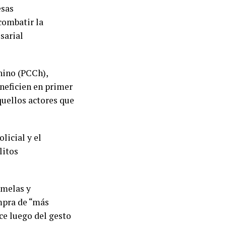
esas
combatir la
sarial
hino (PCCh),
neficien en primer
quellos actores que
licial y el
litos
amelas y
mpra de “más
ce luego del gesto