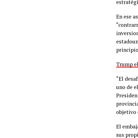
estratég
En ese a
“contrar
inversio
estadoun
principio
Trump el
“El desaf
uno de e
Presiden
provinci
objetivo
El embaja
sus prop