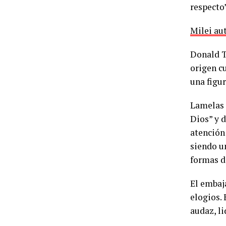
respecto”
Milei aut
Donald T
origen c
una figu
Lamelas 
Dios” y d
atención
siendo u
formas d
El embaj
elogios.
audaz, li