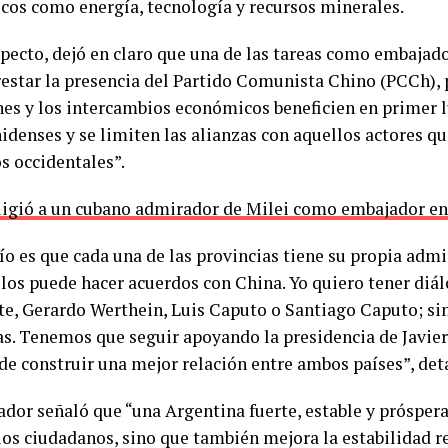
icos como energía, tecnología y recursos minerales.
specto, dejó en claro que una de las tareas como embajado
restar la presencia del Partido Comunista Chino (PCCh),
nes y los intercambios económicos beneficien en primer 
idenses y se limiten las alianzas con aquellos actores q
s occidentales”.
igió a un cubano admirador de Milei como embajador e
ío es que cada una de las provincias tiene su propia admi
llos puede hacer acuerdos con China. Yo quiero tener diál
te, Gerardo Werthein, Luis Caputo o Santiago Caputo; si
as. Tenemos que seguir apoyando la presidencia de Javier
 de construir una mejor relación entre ambos países”, de
dor señaló que “una Argentina fuerte, estable y próspera
ios ciudadanos, sino que también mejora la estabilidad 