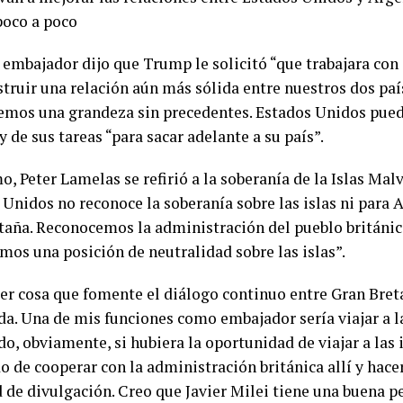
poco a poco
o embajador dijo que Trump le solicitó “que trabajara con
struir una relación aún más sólida entre nuestros dos paí
emos una grandeza sin precedentes. Estados Unidos pue
y de sus tareas “para sacar adelante a su país”.
o, Peter Lamelas se refirió a la soberanía de la Islas Mal
 Unidos no reconoce la soberanía sobre las islas ni para 
taña. Reconocemos la administración del pueblo británico
os una posición de neutralidad sobre las islas”.
er cosa que fomente el diálogo continuo entre Gran Bret
da. Una de mis funciones como embajador sería viajar a la
o, obviamente, si hubiera la oportunidad de viajar a las i
o de cooperar con la administración británica allí y hac
 de divulgación. Creo que Javier Milei tiene una buena p