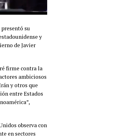
 presentó su
 estadounidense y
ierno de Javier
é firme contra la
 actores ambiciosos
rán y otros que
ción entre Estados
inoamérica”,
 Unidos observa con
nte en sectores