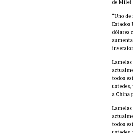
de Milei 
“Uno de 
Estados 
dólares 
aumentar
inversio
Lamelas 
actualmen
todos es
ustedes,
a China 
Lamelas 
actualmen
todos es
ustedes,