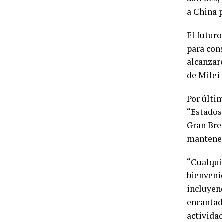
a China 
El futur
para con
alcanzar
de Milei 
Por últim
“Estados
Gran Bre
mantenem
“Cualqui
bienveni
incluyend
encantad
actividad