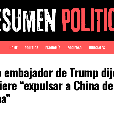
HOME
POLÍTICA
ECONOMÍA
SOCIEDAD
JUDICIALES
o embajador de Trump dij
ere “expulsar a China de
na”