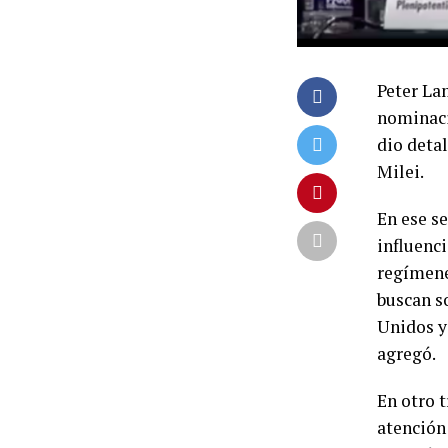
Peter La
nominaci
dio detal
Milei.
En ese s
influenc
regímene
buscan s
Unidos y
agregó.
En otro 
atención