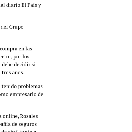
l diario El País y
 del Grupo
 compra en las
ctor, por los
 debe decidir si
 tres años.
ía tenido problemas
como empresario de
a online, Rosales
pañía de seguros
 de abril junto a