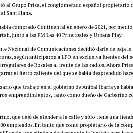
ió al Grupo Prisa, el conglomerado español propietario de
ial Santillana.
había comprado Continental en enero de 2021, por medio
tah, junto a las FM Las 40 Principales y Urbana Play.
Ente Nacional de Comunicaciones decidió darle de baja la
oras, según anticiparon a LPO en exclusiva fuentes del se
rregulares de Rosales al frente de las radios. Ahora Prisa
arrar el fierro caliente del que se había desprendido hace
sario que trabajó en el gobierno de Aníbal Ibarra ya hab
tros emprendimientos, tanto como dueño de Garbarino 
ino, que dejó de atender a la calle y sólo tiene una tiend
000 empleados. En tanto que como propietario de la com
f Rosales fue citado a declarar ante la Justicia para fines