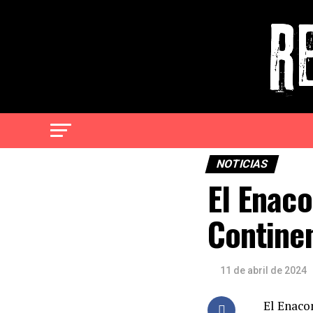
NOTICIAS
El Enaco
Continen
11 de abril de 2024
El Enaco