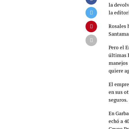
la devolv
la editor
Rosales 
Santamar
Pero el 
últimas h
manejos i
quiere ag
El empre
en sus o
seguros.
En Garbar
echó a 4
Grupo Pro