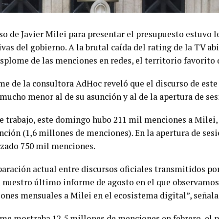
so de Javier Milei para presentar el presupuesto estuvo le
vas del gobierno. A la brutal caída del rating de la TV a
splome de las menciones en redes, el territorio favorito d
me de la consultora AdHoc reveló que el discurso de est
mucho menor al de su asunción y al de la apertura de ses
e trabajo, este domingo hubo 211 mil menciones a Milei, 
nción (1,6 millones de menciones). En la apertura de sesi
izado 750 mil menciones.
aración actual entre discursos oficiales transmitidos por
n nuestro último informe de agosto en el que observamo
ones mensuales a Milei en el ecosistema digital”, señal
rme mostraba 12,5 millones de menciones en febrero, el 