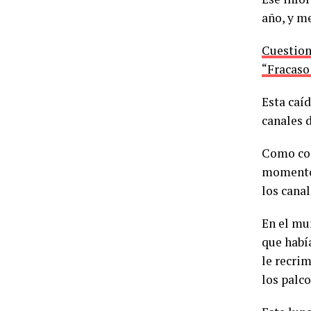
año, y m
Cuestiona
“Fracaso
Esta caí
canales 
Como con
momento 
los cana
En el mu
que habí
le recrim
los palc