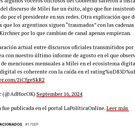
s algunos voceros oficiosos del Gobierno salieron a insta
 del discurso de Milei fue un éxito, algo que fue insiste
do por el presidente en sus redes. Otra explicación que d
s que los argentinos siguen “traumados” con las cadenas
 Kirchner por lo que cambian de canal apenas empiezan.
ración actual entre discursos oficiales transmitidos
nea con nuestro último informe de agosto en el que obse
de menciones mensuales a Milei en el ecosistema digita
digital es coherente con la caída en el rating%uD83D%
ter.com/2iCfgeSkR2
c (@AdHocOK)
September 16, 2024
 fue publicada en el portal LaPolíticaOnline.
Leer más
LACIONADOS
17SEP