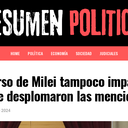
HOME
POLÍTICA
ECONOMÍA
SOCIEDAD
JUDICIALES
rso de Milei tampoco imp
se desplomaron las menci
e 2024