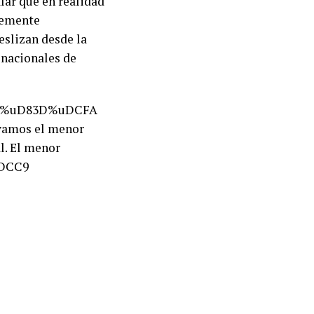
lar que en realidad
ntemente
eslizan desde la
 nacionales de
 por %uD83D%uDCFA
rvamos el menor
l. El menor
uDCC9