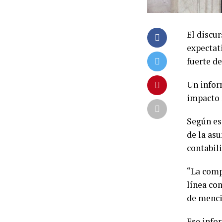
El discur
expectati
fuerte de
Un infor
impacto 
Según es
de la asu
contabil
“La comp
línea co
de menci
Ese info