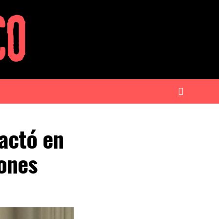
actó en
ones