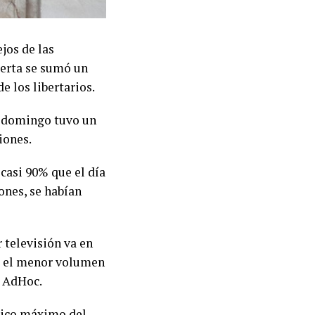
jos de las
bierta se sumó un
e los libertarios.
e domingo tuvo un
iones.
casi 90% que el día
ones, se habían
 televisión va en
s el menor volumen
a AdHoc.
pico máximo del