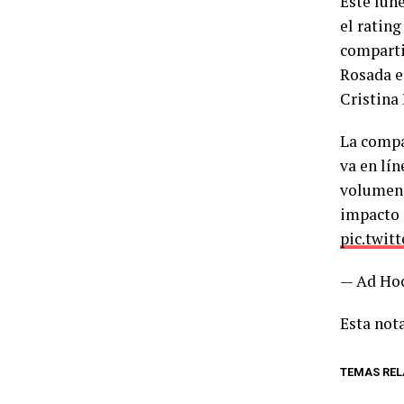
Este lune
el rating
comparti
Rosada e
Cristina
La compa
va en lí
volumen 
impacto 
pic.twit
— Ad Ho
Esta nota
TEMAS RE