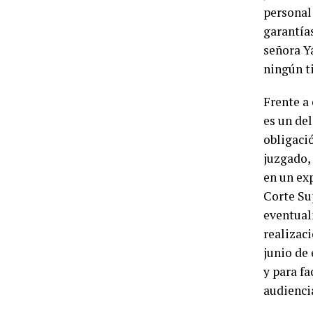
personal 
garantías
señora Y
ningún t
Frente a 
es un del
obligació
juzgado,
en un ex
Corte Sup
eventual
realizaci
junio de 
y para fa
audienci