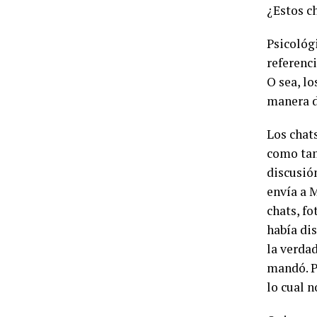
¿Estos ch
Psicológi
referenci
O sea, lo
manera d
Los chat
como tan
discusió
envía a 
chats, f
había dis
la verdad
mandó. Pe
lo cual n