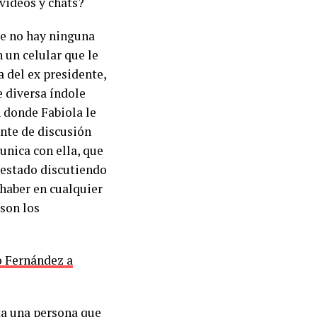
 videos y chats?
ue no hay ninguna
n un celular que le
a del ex presidente,
e diversa índole
n donde Fabiola le
nte de discusión
nica con ella, que
a estado discutiendo
 haber en cualquier
 son los
o Fernández a
ta una persona que