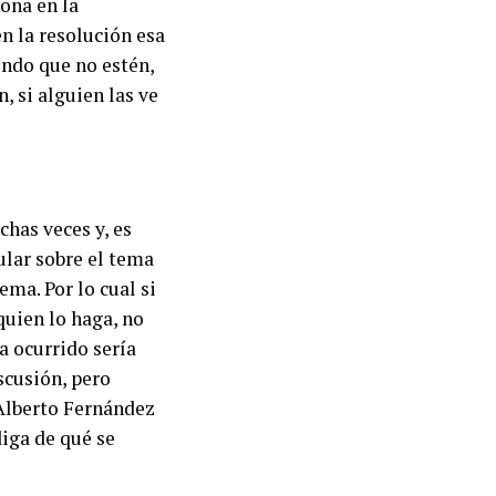
iona en la
n la resolución esa
iendo que no estén,
, si alguien las ve
has veces y, es
ular sobre el tema
ma. Por lo cual si
quien lo haga, no
a ocurrido sería
scusión, pero
 Alberto Fernández
diga de qué se