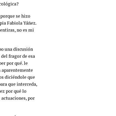
icológica?
n porque se hizo
pia Fabiola Yáñez.
entiras, no es mi
bo una discusión
del fragor de esa
er por qué. le
ía aparentemente
os diciéndole que
para que interceda,
ñez por qué lo
s actuaciones, por