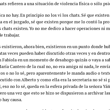
ats refieren a una situación de violencia física o sólo ps
ca no hay. En principio no los vi los chats. Sé que existe
a en el juzgado, sé que existen porque me lo contó la pro
s chats existen. Yo no me dedico a hacer operaciones ni m
e trabajar.
s existieron, ahora bien, existieron en un punto donde hu
tas veces pueden haber discutido otras veces y en dentro 
n Fabiola en un momento de desahogo quizás o vaya a sab
María Cantero de la cual no, no era amiga ni nada, le env
otos o no lo sé, pero aparentemente le manda audio o text
cutido con Alberto y como ella era la secretaria no sé si 
, eso no lo sé, queda en la esfera privada de la señora Yá
ro una vez que esto se hizo se dispusieron a archivar la
o hay causa.