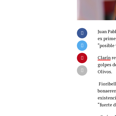
Juan Pabl
ex prime
“posible 
Clarín
re
golpes d
Olivos.
Fioribel
bonaeren
existenci
“fuerte 