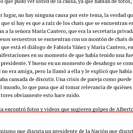
o que pudo ver usted de la causa, ya que hablan de fotos,
r lugar, no hay ninguna causa por este tema, la verdad q
 que sí hay es que a raíz de los chats que se encuentran e
n a la señora María Cantero, que era la secretaria privad
e esos secuestros se encuentran con un montón de chats d
s que está el diálogo de Fabiola Yáñez y María Cantero, e
ifestaciones en su momento de que había tenido una fue
x presidente. Y bueno en un momento de desahogo se comu
 no era amiga, pero la llamó a ella y le explicó que habí
taba cansada de discutir. Una crisis de pareja como puede
el mundo, lo que pasa que al tomar relevancia de quiénes
utores obviamente esto hace ruido.
cia encontró fotos y videos que sugieren golpes de Albert
 mismo que discuta un presidente de la Nación que discu