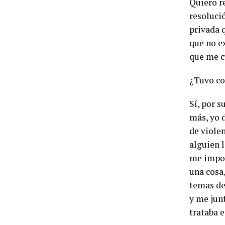
Quiero re
resoluci
privada q
que no ex
que me c
¿Tuvo co
Sí, por 
más, yo 
de viole
alguien 
me import
una cosa,
temas de
y me jun
trataba e