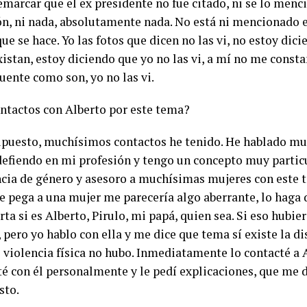
marcar que el ex presidente no fue citado, ni se lo menc
ón, ni nada, absolutamente nada. No está ni mencionado e
ue se hace. Yo las fotos que dicen no las vi, no estoy dic
istan, estoy diciendo que yo no las vi, a mí no me constan
uente como son, yo no las vi.
ntactos con Alberto por este tema?
supuesto, muchísimos contactos he tenido. He hablado muc
defiendo en mi profesión y tengo un concepto muy partic
ncia de género y asesoro a muchísimas mujeres con este te
le pega a una mujer me parecería algo aberrante, lo haga 
a si es Alberto, Pirulo, mi papá, quien sea. Si eso hubier
 pero yo hablo con ella y me dice que tema sí existe la di
 violencia física no hubo. Inmediatamente lo contacté a
té con él personalmente y le pedí explicaciones, que me 
sto.