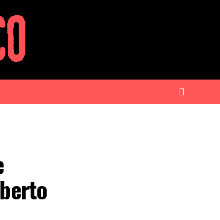
e
lberto