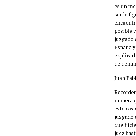
es un me
ser la fi
encuentra
posible v
juzgado 
España y 
explicarl
de denun
Juan Pab
Recordem
manera qu
este cas
juzgado 
que hici
juez bas