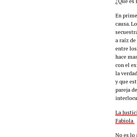
¿Qué es l
En prime
causa. Lo
secuestra
a raíz d
entre lo
hace man
con el e
la verdad
y que es
pareja d
interloc
La Justi
Fabiola
No es lo