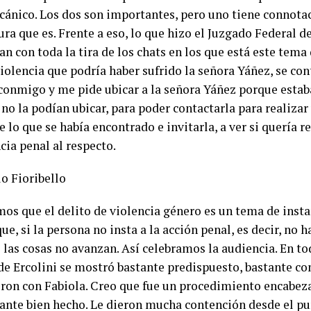
cánico. Los dos son importantes, pero uno tiene connotac
gura que es. Frente a eso, lo que hizo el Juzgado Federal d
n con toda la tira de los chats en los que está este tema 
iolencia que podría haber sufrido la señora Yáñez, se con
conmigo y me pide ubicar a la señora Yáñez porque estab
no la podían ubicar, para poder contactarla para realizar
e lo que se había encontrado e invitarla, a ver si quería r
cia penal al respecto.
lo Fioribello
os que el delito de violencia género es un tema de insta
e, si la persona no insta a la acción penal, es decir, no h
o las cosas no avanzan. Así celebramos la audiencia. En 
de Ercolini se mostró bastante predispuesto, bastante co
eron con Fabiola. Creo que fue un procedimiento encabez
tante bien hecho. Le dieron mucha contención desde el pu