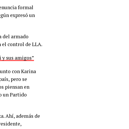
denuncia formal
según expresó un
a del armado
 el control de LLA.
i y sus amigos”
junto con Karina
aís, pero se
os piensan en
o un Partido
za. Ahí, además de
residente,