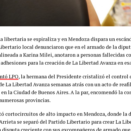
a libertaria se espiraliza y en Mendoza dispara un escánd
Libertario local denunciaron que en el armado de la dipu
 alineada a Karina Milei, anotaron a personas fallecidas 
 adhesiones para la creación de La Libertad Avanza en esa
ntó LPO
, la hermana del Presidente cristalizó el control
 de La Libertad Avanza semanas atrás con un acto de reafi
 en la Ciudad de Buenos Aires. A la par, encomendó la co
 numerosas provincias.
tó cortocircuitos de alto impacto en Mendoza, donde la 
rrieta se separó del Partido Libertario para crear La Li
a disputa creciente con sus excompañeros de armado que