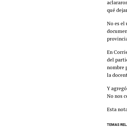
aclararo
qué deja
No es el
document
provinci
En Corri
del part
nombre p
la docen
Y agregó
No nos c
Esta nota
TEMAS RE