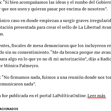
n: “Si bien acompañamos las ideas y el rumbo del Gobier
r que nos usen y quieran pasar por encima de nosotros”.
 único caso en donde empiezan a surgir graves irregularid
ación presentada para crear el sello de La Libertad Avan
as.
entes, fiscales de mesa denunciaron que los incluyeron e
ido sin su consentimiento. “Me da bronca porque me avas
ara algo en lo que yo no di mi autorización”, dijo a Radi
te Mónica Palmeyro.
: “No firmamos nada, fuimos a una reunión donde nos to
omunicaron nada”.
 fue publicada en el portal LaPolíticaOnline.
Leer más
LACIONADOS