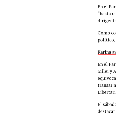
En el Pa
“hasta q
dirigente
Como con
político
Karina a
En el Pa
Milei y A
equivoca
transar 
Libertari
El sábad
destacar