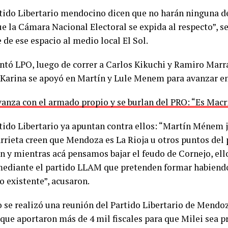
rtido Libertario mendocino dicen que no harán ninguna 
ue la Cámara Nacional Electoral se expida al respecto”, 
 de ese espacio al medio local El Sol.
tó LPO, luego de correr a Carlos Kikuchi y Ramiro Marr
, Karina se apoyó en Martín y Lule Menem para avanzar en
vanza con el armado propio y se burlan del PRO: “Es Macr
rtido Libertario ya apuntan contra ellos: “Martín Ménem 
rrieta creen que Mendoza es La Rioja u otros puntos del p
n y mientras acá pensamos bajar el feudo de Cornejo, ell
mediante el partido LLAM que pretenden formar habiend
o existente”, acusaron.
o se realizó una reunión del Partido Libertario de Mendo
 que aportaron más de 4 mil fiscales para que Milei sea p