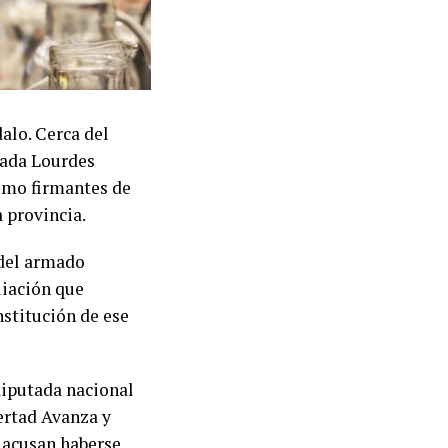
alo. Cerca del
tada Lourdes
como firmantes de
 provincia.
 del armado
liación que
nstitución de ese
diputada nacional
bertad Avanza y
 acusan haberse