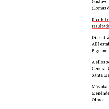
Gustavo 
(Lomas d
Kicillof
resultad
Días atrá
Allí est
Pignanell
A ellos s
General 
Santa Ma
Más abaj
Menéndez
Olmos.