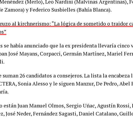
Menéndez (Merlo), Leo Nardini (Malvinas Argentinas), 
e Zamora) y Federico Susbielles (Bahía Blanca).
 cruzo al kirchnerismo: “La lógica de sometido o traidor 
os”
s se había anunciado que la ex presidenta llevaría cinco 
aban José Mayans, Corpacci, Germán Martínez, Mariel Fer
i.
e suman 26 candidatos a consejeros. La lista la encabeza l
CTERA, Sonia Alesso y le siguen Manzur, De Pedro, Abel F
ría.
o están Juan Manuel Olmos, Sergio Uñac, Agustín Rossi, F
, José Neder, Fernández Sagasti, Daniel Catalano, Guill