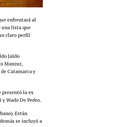
que enfrentará al
e una lista que
n claro perfil
ldo Jaldo
is Manzur,
 de Catamarca y
e presentó la ex
i y Wado De Pedro.
bano). Están
además se incluyó a