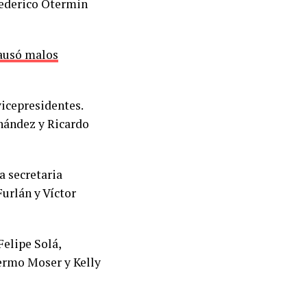
Federico Otermin
causó malos
vicepresidentes.
nández y Ricardo
a secretaria
urlán y Víctor
elipe Solá,
ermo Moser y Kelly