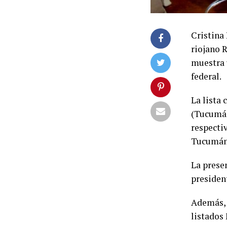
Cristina 
riojano R
muestra 
federal.
La lista 
(Tucumán
respecti
Tucumán 
La presen
presiden
Además, 
listados